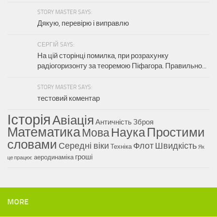
STORY MASTER SAYS:
Дякую, перевірю і виправлю
СЕРГІЙ SAYS:
На цій сторінці помилка, при розрахунку
радіогоризонту за теоремою Піфагора. Правильно...
STORY MASTER SAYS:
тестовий коментар
Історія
Авіація
Античність
Зброя
Математика
Наука
Простими
Мова
словами
Середні віки
Флот
Швидкість
Техніка
Як
гроші
аеродинаміка
це працює
MORE