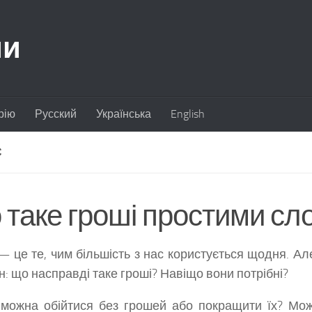
ии
рію
Русский
Українська
English
С
 таке гроші простими сл
— це те, чим більшість з нас користується щодня. Ал
н: що насправді таке гроші? Навіщо вони потрібні?
можна обійтися без грошей або покращити їх? Мож