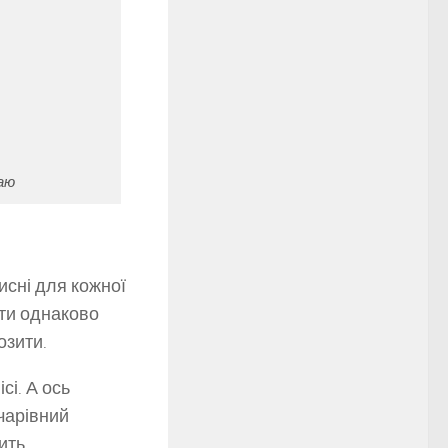
аю
исні для кожної
ути однаково
озити.
сі. А ось
 чарівний
ить.