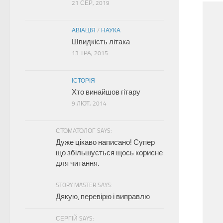
21 СЕР, 2019
АВІАЦІЯ
/
НАУКА
Швидкість літака
13 ТРА, 2015
ІСТОРІЯ
Хто винайшов гітару
9 ЛЮТ, 2014
СТОМАТОЛОГ SAYS:
Дуже цікаво написано! Супер
що збільшується щось корисне
для читання.
STORY MASTER SAYS:
Дякую, перевірю і виправлю
СЕРГІЙ SAYS: