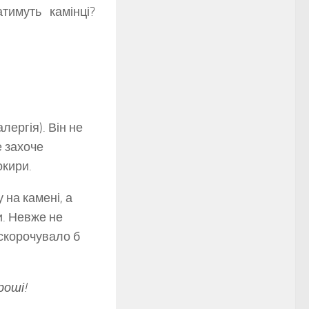
тимуть камінці?
лергія). Він не
е захоче
окири.
 на камені, а
и. Невже не
 скорочувало б
роші!