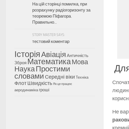
На цій сторінці помилка, при
розрахунку радіогоризонту за
теоремою Піфагора.
Правильно...
STORY MASTER SAYS:
тестовий коментар
Історія
Авіація
Античність
Математика
Мова
Зброя
Для
Наука
Простими
словами
Середні віки
Техніка
Спочат
Флот
Швидкість
Як це працює
гроші
людини
аеродинаміка
корисн
Не вар
раков
кремні