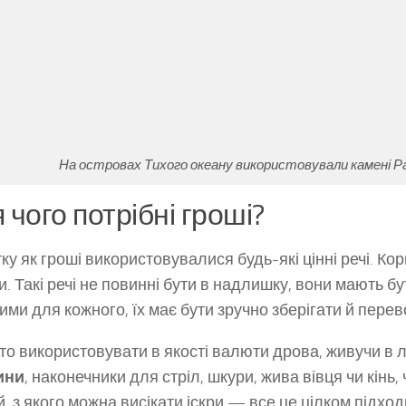
На островах Тихого океану використовували камені Р
 чого потрібні гроші?
ку як гроші використовувалися будь-які цінні речі. Кор
. Такі речі не повинні бути в надлишку, вони мають б
ими для кожного, їх має бути зручно зберігати й перев
то використовувати в якості валюти дрова, живучи в лі
ини
, наконечники для стріл, шкури, жива вівця чи кінь,
й, з якого можна висікати іскри — все це цілком підход