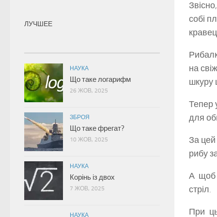
Звісно,
собі п
ЛУЧШЕЕ
кравец
Рибалк
на сві
НАУКА
Що таке логарифм
шкуру 
26 ЖОВ, 2025
Тепер 
для об
ЗБРОЯ
Що таке фрегат?
За цей
10 ЖОВ, 2025
рибу за
НАУКА
А щоб 
Корінь із двох
стріл.
7 ЖОВ, 2025
При ць
НАУКА