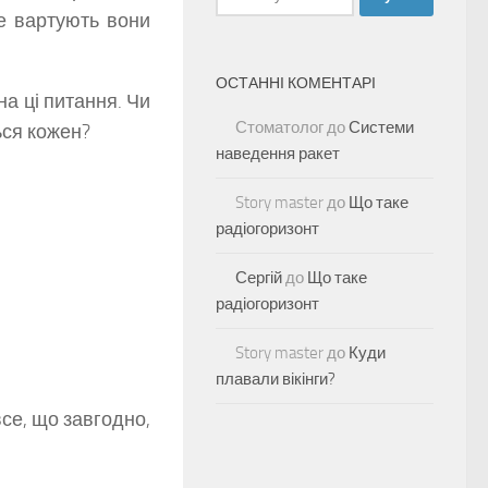
е вартують вони
ОСТАННІ КОМЕНТАРІ
на ці питання. Чи
Стоматолог
до
Системи
ься кожен?
наведення ракет
Story master
до
Що таке
радіогоризонт
Сергій
до
Що таке
радіогоризонт
Story master
до
Куди
плавали вікінги?
се, що завгодно,