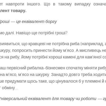
ет навпроти іншого. Що в такому випадку означа
лент товару.
Гроші — це еквівалент боргу
мо далі. Навіщо ще потрібні гроші?
виявиться, що кравцеві не потрібна риба (наприклад, а
шкуру, попросить принести йому м’ясо. А мисливець н
ся на рибу, йому потрібні хороші камені для кам’яної с
 наш первісний рибалка-бізнесмен спочатку міняти рибу
 на м’ясо, м’ясо на шкурку. Занадто довго треба ходит
ше придумати щось таке, що цінувалося б у племені й
 обміну…
Універсальний еквівалент для товару чи роботи — г