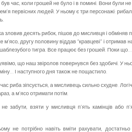
 був час, коли грошей не було і в помині. Вони були не 
лем’я первісних людей. У ньому є три персонажі: рибал
ь.
а зловив десять рибок, пішов до мисливця і обміняв 
же м’ясо, другу половину віддав “кравцеві” і отримав 
шаблезубого тигра. Все працює без грошей. Поки що…
уявімо, що наш звіролов повернувся без здобичі. У нь
міну… І наступного дня також не пощастило.
 час риба зіпсується, а мисливець сильно схудне. Логі
раз, а м’ясо отримати потім.
не забути, взяти у мисливця п’ять камінців або п’
ому не потрібно навіть вміти рахувати, достатньо