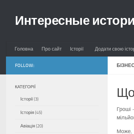
Skip to content
Интересные истор
Головна
Про сайт
Історії
Додати свою істо
FOLLOW:
БІЗНЕ
КАТЕГОРІЇ
Що
Історії
(3)
Гроші 
Історія
(45)
мільйо
Авіація
(20)
Може, 