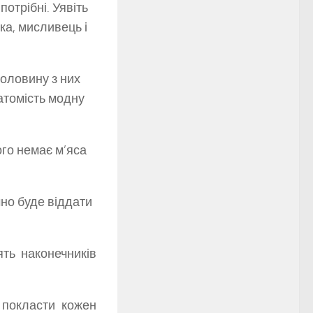
потрібні. Уявіть
ка, мисливець і
половину з них
натомість модну
ого немає м’яса
чно буде віддати
ять наконечників
 покласти кожен