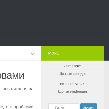
0
MORE
NEXT STORY
овами
Що таке середнє
PREVIOUS STORY
е ось питання на
Що таке інфляція
Пошук:
е, всі проблеми