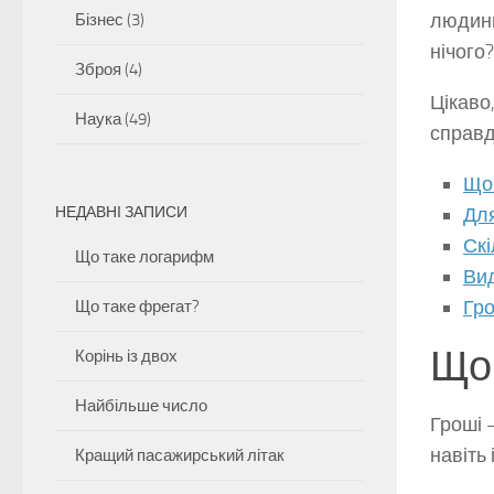
людини
Бізнес
(3)
нічого?
Зброя
(4)
Цікаво,
Наука
(49)
справд
Що 
НЕДАВНІ ЗАПИСИ
Для
Скі
Що таке логарифм
Ви
Гро
Що таке фрегат?
Що 
Корінь із двох
Найбільше число
Гроші 
навіть 
Кращий пасажирський літак