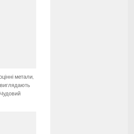
цінні метали,
о виглядають
. Чудовий