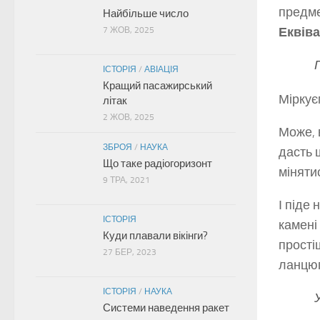
предм
Найбільше число
Еквіва
7 ЖОВ, 2025
ІСТОРІЯ
/
АВІАЦІЯ
Кращий пасажирський
Міркує
літак
2 ЖОВ, 2025
Може, 
ЗБРОЯ
/
НАУКА
дасть 
Що таке радіогоризонт
міняти
9 ТРА, 2021
І піде
ІСТОРІЯ
камені
Куди плавали вікінги?
прості
27 БЕР, 2023
ланцюг
ІСТОРІЯ
/
НАУКА
Системи наведення ракет