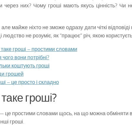
 через них? Чому гроші мають якусь цінність? Чи н
 але майже ніхто не зможе одразу дати чіткі відповіді 
і людство не розуміє, як “працює” річ, якою користуєт
таке гроші – простими словами
 чого вони потрібні?
льки коштують гроші
ди грошей
ші – це просто і складно
таке гроші?
— це простими словами щось, на що можна обміняти в
інші гроші.