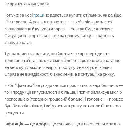
не припинять купувати.
І от уже за нові
гроші
не вдається купити стільки ж, як раніше.
Ціна зросла. А раз вона зростає — треба діставати свої
заощадження й купувати зараз — завтра буде дорожче.
Ситуація повторюється вже на новому витку — вартість
знову зростає.
Тут важливо зазначити, що йдеться не про періодичне
коливання цін, а про системне й довгострокове їх зростання
на велику кількість товарів і послуг у межах усієї країни.
Справа не в жадібності бізнесменів, а в ситуації на ринку.
Якби “фантики” не роздавались просто так, а зароблялись —
то й продукції випускалося б більше, і попит балансувався б
пропозицією (товарно-грошовий баланс). І головне — процес
був би повільнішим, і всі учасники ринку встигали б на нього
реагувати.
Інфляція — це добре.
Це означає, що в населення є за що