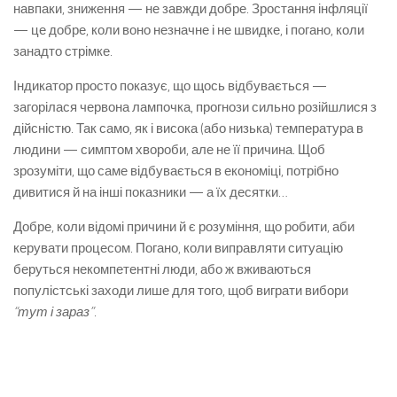
навпаки, зниження — не завжди добре. Зростання інфляції
— це добре, коли воно незначне і не швидке, і погано, коли
занадто стрімке.
Індикатор просто показує, що щось відбувається —
загорілася червона лампочка, прогнози сильно розійшлися з
дійсністю. Так само, як і висока (або низька) температура в
людини — симптом хвороби, але не її причина. Щоб
зрозуміти, що саме відбувається в економіці, потрібно
дивитися й на інші показники — а їх десятки…
Добре, коли відомі причини й є розуміння, що робити, аби
керувати процесом. Погано, коли виправляти ситуацію
беруться некомпетентні люди, або ж вживаються
популістські заходи лише для того, щоб виграти вибори
“тут і зараз”
.