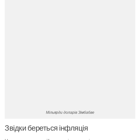
Мільярди доларів Зімбабве
Звідки береться інфляція