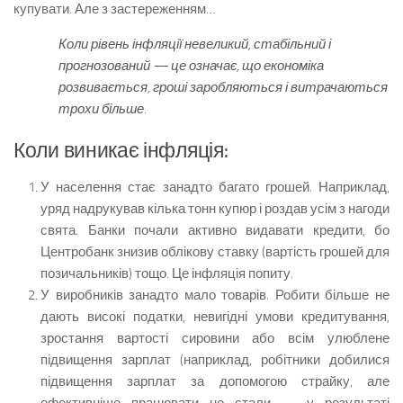
купувати. Але з застереженням…
Коли рівень інфляції невеликий, стабільний і
прогнозований — це означає, що економіка
розвивається, гроші заробляються і витрачаються
трохи більше.
Коли виникає інфляція:
У населення стає занадто багато грошей. Наприклад,
уряд надрукував кілька тонн купюр і роздав усім з нагоди
свята. Банки почали активно видавати кредити, бо
Центробанк знизив облікову ставку (вартість грошей для
позичальників) тощо. Це інфляція попиту.
У виробників занадто мало товарів. Робити більше не
дають високі податки, невигідні умови кредитування,
зростання вартості сировини або всім улюблене
підвищення зарплат (наприклад, робітники добилися
підвищення зарплат за допомогою страйку, але