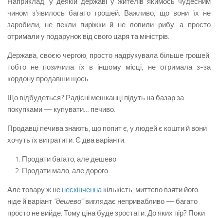
Наприклад, у деякій державі у жителів якимось чудесним
чином з’явилось багато грошей. Важливо, що вони їх не
заробили, не пекли пиріжки й не ловили рибу, а просто
отримали у подарунок від свого царя та міністрів.
Держава, своєю чергою, просто надрукувала більше грошей,
тобто не позичила їх в іншому місці, не отримала з-за
кордону продавши щось.
Що відбудеться? Радісні мешканці підуть на базар за
покупками — купувати… печиво.
Продавці печива знають, що попит є, у людей є кошти й вони
хочуть їх витратити. Є два варіанти:
Продати багато, але дешево
Продати мало, але дорого
Але товару ж не
нескінченна
кількість, миттєво взяти його
ніде й варіант
“дешево”
виглядає непривабливо — багато
просто не вийде. Тому ціна буде зростати. До яких пір? Поки