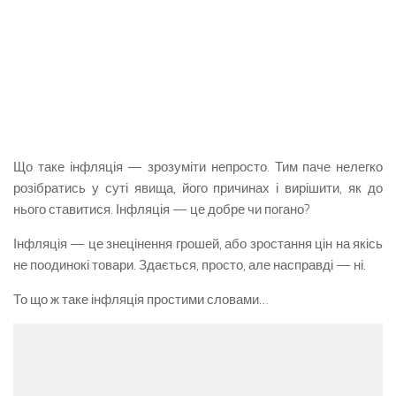
Що таке інфляція — зрозуміти непросто. Тим паче нелегко
розібратись у суті явища, його причинах і вирішити, як до
нього ставитися. Інфляція — це добре чи погано?
Інфляція — це знецінення грошей, або зростання цін на якісь
не поодинокі товари. Здається, просто, але насправді — ні.
То що ж таке інфляція простими словами…