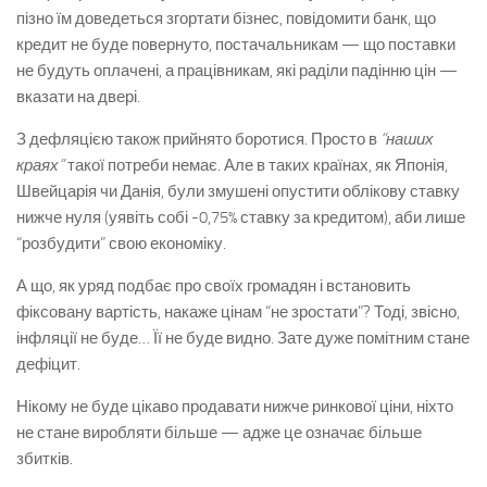
пізно їм доведеться згортати бізнес, повідомити банк, що
кредит не буде повернуто, постачальникам — що поставки
не будуть оплачені, а працівникам, які раділи падінню цін —
вказати на двері.
З дефляцією також прийнято боротися. Просто в
“наших
краях”
такої потреби немає. Але в таких країнах, як Японія,
Швейцарія чи Данія, були змушені опустити облікову ставку
нижче нуля (уявіть собі -0,75% ставку за кредитом), аби лише
“розбудити” свою економіку.
А що, як уряд подбає про своїх громадян і встановить
фіксовану вартість, накаже цінам “не зростати”? Тоді, звісно,
інфляції не буде… Її не буде видно. Зате дуже помітним стане
дефіцит.
Нікому не буде цікаво продавати нижче ринкової ціни, ніхто
не стане виробляти більше — адже це означає більше
збитків.