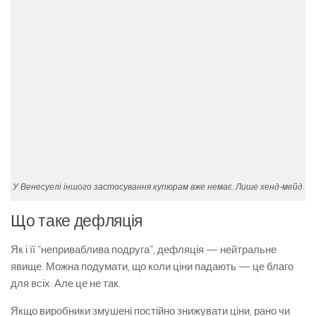
У Венесуелі іншого застосування купюрам вже немає. Лише хенд-мейд.
Що таке дефляція
Як і її “неприваблива подруга”, дефляція — нейтральне
явище. Можна подумати, що коли ціни падають — це благо
для всіх. Але це не так.
Якщо виробники змушені постійно знижувати ціни, рано чи