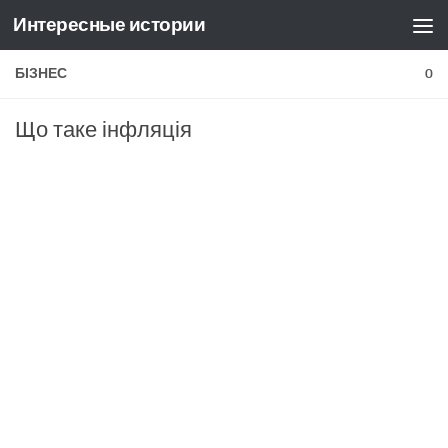
Интересные истории
Skip to content
БІЗНЕС
0
Що таке інфляція