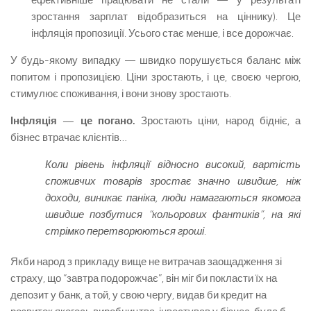
ефективніше працювати не стали — у результаті
зростання зарплат відобразиться на ціннику). Це
інфляція пропозиції. Усього стає менше, і все дорожчає.
У будь-якому випадку — швидко порушується баланс між
попитом і пропозицією. Ціни зростають, і це, своєю чергою,
стимулює споживання, і вони знову зростають.
Інфляція — це погано.
Зростають ціни, народ бідніє, а
бізнес втрачає клієнтів…
Коли рівень інфляції відносно високий, вартість
споживчих товарів зростає значно швидше, ніж
доходи, виникає паніка, люди намагаються якомога
швидше позбутися “кольорових фантиків”, на які
стрімко перетворюються гроші.
Якби народ з прикладу вище не витрачав заощадження зі
страху, що “завтра подорожчає”, він міг би покласти їх на
депозит у банк, а той, у свою чергу, видав би кредит на