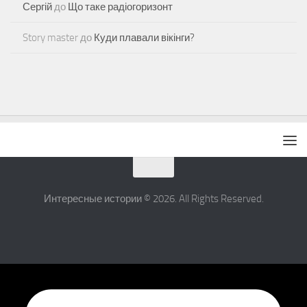
Сергій
до
Що таке радіогоризонт
Story master
до
Куди плавали вікінги?
Интересные истории © 2026. All Rights Reserved.