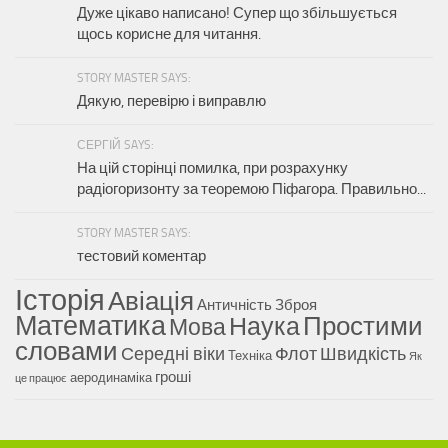
Дуже цікаво написано! Супер що збільшується
щось корисне для читання.
STORY MASTER SAYS:
Дякую, перевірю і виправлю
СЕРГІЙ SAYS:
На цій сторінці помилка, при розрахунку
радіогоризонту за теоремою Піфагора. Правильно...
STORY MASTER SAYS:
тестовий коментар
Історія
Авіація
Античність
Зброя
Математика
Наука
Простими
Мова
словами
Середні віки
Флот
Швидкість
Техніка
Як
гроші
аеродинаміка
це працює