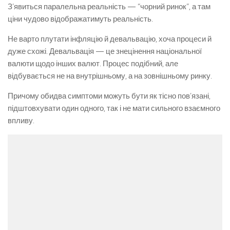
З’явиться паралельна реальність — “чорний ринок”, а там
ціни чудово відображатимуть реальність.
Не варто плутати інфляцію й девальвацію, хоча процеси й
дуже схожі. Девальвація — це знецінення національної
валюти щодо інших валют. Процес подібний, але
відбувається не на внутрішньому, а на зовнішньому ринку.
Причому обидва симптоми можуть бути як тісно пов’язані,
підштовхувати один одного, так і не мати сильного взаємного
впливу.