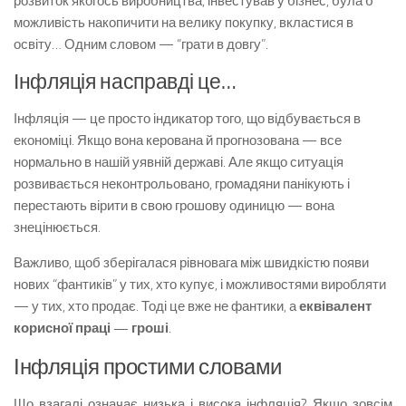
розвиток якогось виробництва, інвестував у бізнес, була б
можливість накопичити на велику покупку, вкластися в
освіту… Одним словом — “грати в довгу”.
Інфляція насправді це…
Інфляція — це просто індикатор того, що відбувається в
економіці. Якщо вона керована й прогнозована — все
нормально в нашій уявній державі. Але якщо ситуація
розвивається неконтрольовано, громадяни панікують і
перестають вірити в свою грошову одиницю — вона
знецінюється.
Важливо, щоб зберігалася рівновага між швидкістю появи
нових “фантиків” у тих, хто купує, і можливостями виробляти
— у тих, хто продає. Тоді це вже не фантики, а
еквівалент
корисної праці — гроші
.
Інфляція простими словами
Що взагалі означає низька і висока інфляція? Якщо зовсім