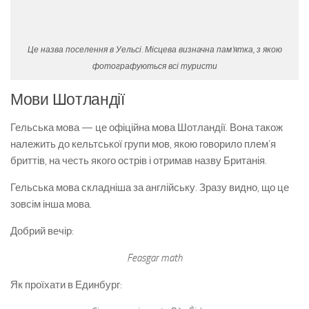
Це назва поселення в Уельсі. Місцева визначна пам’ятка, з якою
фотографуються всі туристи
Мови Шотландії
Гельська мова — це офіційна мова Шотландії. Вона також
належить до кельтської групи мов, якою говорило плем’я
бриттів, на честь якого острів і отримав назву Британія.
Гельська мова складніша за англійську. Зразу видно, що це
зовсім інша мова.
Добрий вечір:
Feasgar math
Як проїхати в Единбург: