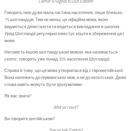
Ciamar a ruigeas tu Dùn Èideann
Говорить нею дуже мала частина населення, лише близько
1% шотландців. Тим не менш, це офіційна мова, якою
видаються деякі газети та ведеться викладання в школах.
Уряд Шотландії регулярно інвестує кошти в збереження цієї
мови.
Натомість іншою шотландською мовою, яка називається
скотс
, говорить уже понад 30% населення Шотландії.
Справа в тому, що ця мова утворилася від староанглійської.
Вона належить до германських мов, а не до кельтських. Деякі
слова навіть можуть бути зрозумілими:
Як вас звати?
Whit ye cawit?
Ви говорите англійською?
Dae ye talk English?