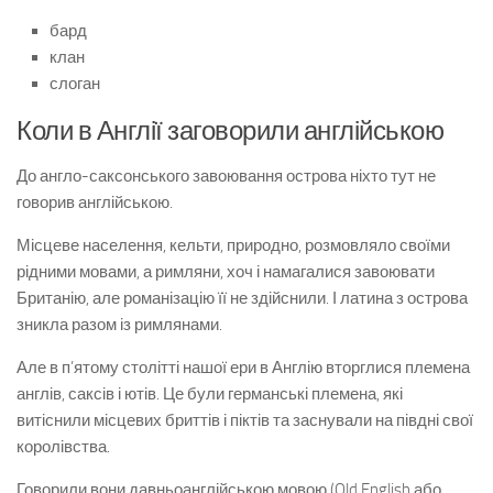
бард
клан
слоган
Коли в Англії заговорили англійською
До англо-саксонського завоювання острова ніхто тут не
говорив англійською.
Місцеве населення, кельти, природно, розмовляло своїми
рідними мовами, а римляни, хоч і намагалися завоювати
Британію, але романізацію її не здійснили. І латина з острова
зникла разом із римлянами.
Але в п’ятому столітті нашої ери в Англію вторглися племена
англів, саксів і ютів. Це були германські племена, які
витіснили місцевих бриттів і піктів та заснували на півдні свої
королівства.
Говорили вони давньоанглійською мовою (Old English або