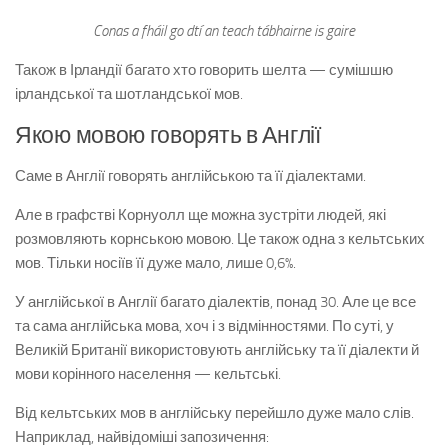
Conas a fháil go dtí an teach tábhairne is gaire
Також в Ірландії багато хто говорить шелта — сумішшю
ірландської та шотландської мов.
Якою мовою говорять в Англії
Саме в Англії говорять англійською та її діалектами.
Але в графстві Корнуолл ще можна зустріти людей, які
розмовляють корнською мовою. Це також одна з кельтських
мов. Тільки носіїв її дуже мало, лише 0,6%.
У англійської в Англії багато діалектів, понад 30. Але це все
та сама англійська мова, хоч і з відмінностями. По суті, у
Великій Британії використовують англійську та її діалекти й
мови корінного населення — кельтські.
Від кельтських мов в англійську перейшло дуже мало слів.
Наприклад, найвідоміші запозичення: