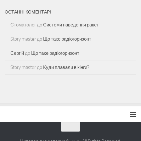
ОСТАННІ КОМЕНТАРІ
Стоматолог
до
Системи наведення ракет
Story master
до
Що таке радіогоризонт
Сергій
до
Що таке радіогоризонт
Story master
до
Куди плавали вікінги?