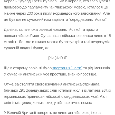
Король Едуард Третій був першим із королів, хто звернувся з
промовою до парламенту “англійською” мовою, і сталося це
майже через 200 років після нормандського завоювання. Але
це був ще не сучасний нам варіант, а “середньоанглійська”.
Далі настала епоха ранньої новоанглійської та просто
новоанглійської мов. Сучасна англійська з’явилася лише в 18
столітті. До того в книгах можна було зустріти такі незрозумілі
сучасній людині букви, як:
Ƿ Þ Ȝ Þ Ð Æ
Ще в старому варіанті було
звертання “на ти”
та рід іменників.
У сучасній англійській усе простіше, значно простіше.
Отже, за століття свого існування англійська отримала
близько 29% французьких слів і стільки ж слів із латини, 26% із
германських (давньоанглійської, скандинавських мов). А от
слів із місцевих, кельтських, у ній практично немає.
У Великій Британії говорять не лише англійською, і хоча