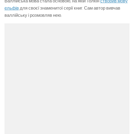
Валлійська мова стала основою, на якій Толкін
створив мову
ельфів
для своєї знаменитої серії книг. Сам автор вивчав
валлійську і розмовляв нею.