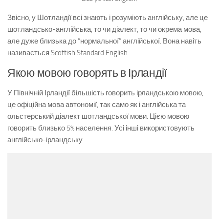
Звісно, у Шотландії всі знають і розуміють англійську, але це
шотландсько-англійська, то чи діалект, то чи окрема мова,
але дуже близька до “нормальної” англійської. Вона навіть
називається Scottish Standard English.
Якою мовою говорять в Ірландії
У Північній Ірландії більшість говорить ірландською мовою,
це офіційна мова автономії, так само як і англійська та
ольстерський діалект шотландської мови. Цією мовою
говорить близько 5% населення. Усі інші використовують
англійсько-ірландську.