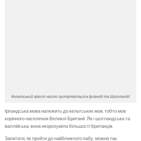
Кельтський хрест часто зустрічається в Ірландії та Шотландії
Ірландська мова належить до кельтських мов, тобто мов
корінного населення Великої Британії. Як і шотландська та
валлійська, вона незрозуміла більшості британців.
Запитати, як пройти до найближчого пабу, можна так: