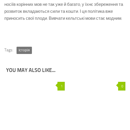
носіїв корінних мов не так уже й багато, у їхнє збереження та
розвиток вкладаються сили та кошти. І ця політика вже
приносить свої плоди. Вивчати кельтські мови стає модним.
Tags:
Історія
YOU MAY ALSO LIKE...
1
0