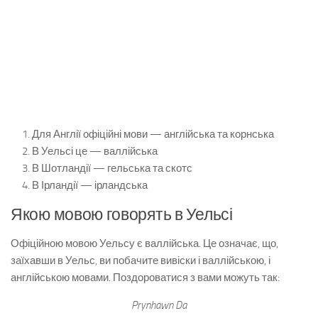
Для Англії офіційні мови — англійська та корнська
В Уельсі це — валлійська
В Шотландії — гельська та скотс
В Ірландії — ірландська
Якою мовою говорять в Уельсі
Офіційною мовою Уельсу є валлійська. Це означає, що,
заїхавши в Уельс, ви побачите вивіски і валлійською, і
англійською мовами. Поздороватися з вами можуть так:
Prynhawn Da