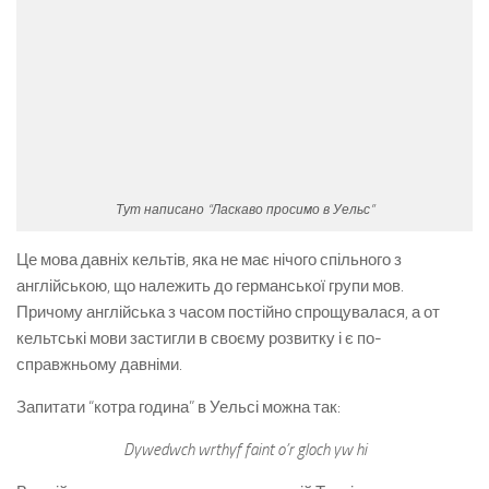
Тут написано “Ласкаво просимо в Уельс”
Це мова давніх кельтів, яка не має нічого спільного з
англійською, що належить до германської групи мов.
Причому англійська з часом постійно спрощувалася, а от
кельтські мови застигли в своєму розвитку і є по-
справжньому давніми.
Запитати “котра година” в Уельсі можна так:
Dywedwch wrthyf faint o’r gloch yw hi