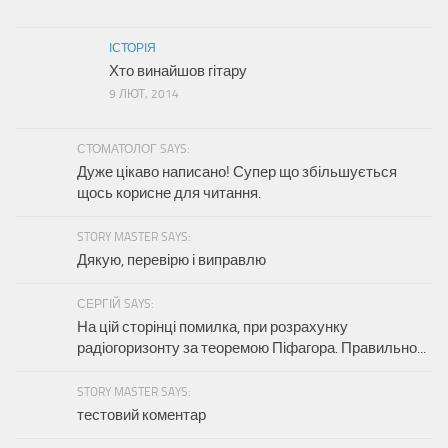
ІСТОРІЯ
Хто винайшов гітару
9 ЛЮТ, 2014
СТОМАТОЛОГ SAYS:
Дуже цікаво написано! Супер що збільшується
щось корисне для читання.
STORY MASTER SAYS:
Дякую, перевірю і виправлю
СЕРГІЙ SAYS:
На цій сторінці помилка, при розрахунку
радіогоризонту за теоремою Піфагора. Правильно...
STORY MASTER SAYS:
тестовий коментар