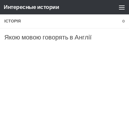
Интересные истории
Skip to content
ІСТОРІЯ
0
Якою мовою говорять в Англії