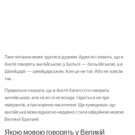
Таке питання може здатися дурним. Адже всі знають, що в
Англії говорять англійською, у Бельгії — бельгійською, а в
Швейцарії — швейцарською. Але це не так. Або не зовсім
так…
Правильно сказати, що в Англії багато хто говорить
англійською, але не всі й не всюди. І йдеться не про
емігрантів, а про корінне населення. Ще кумедніше, що
англійська мова відносно недавно стала офіційною мовою
Великої Британії.
Якою мовою говорять у Великій