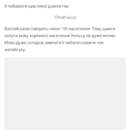
А побажати щасливої дороги так:
Ffordd lwcus
Валлійською говорить лише 19% населення. Тому шанси
почути мову корінного населення Уельсу не дуже великі.
Мова дуже складна, вивчити її набагато важче, ніж
англійську.