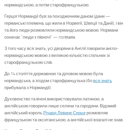
нормандською, а потім старофранцузькою.
Герцог Нормандії був за походженням даном (дани —
германські племена, що жили в Норвегії, Швеції та Данії), і він
та його люди розмовляли нормандською мовою. Нормани
означає “люди з півночі” — nor
mans
.
З того часу вся знать, усі дворяни в Англії говорили англо-
нормандською мовою з великою кількістю спільних зі
старофранцузькою слів.
До 14 століття державною та діловою мовою була
нормандська, а згодом старофранцузька (бо
вся знать
прибувала з Нормандії).
Духовенство та вчені використовували латиною, а
англійською говорили лише селяни та городяни. Відомий
англійський король
Річард Левине Серце
розмовляв
французькою та окситанською, а англійської взагалі не знав.