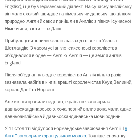
Engslisc), і це був германський діалект. На сучасну англійську
він мало схожий, швидше на німецьку чи данську, що цілком
природно. Англи й сакси прийшли в Англію з півночі сучасної
Німеччини, а юти — із Данії.
Прибульці витіснили кельтів на захід і північ, в Уельс і
Шотландію. З часом усі англо-саксонські королівства
об’єдналися в одне — Англію. Англія — це земля англів
Eng
land
.
Після об’єднання в одне королівство Англія кілька разів
зазнавала набігів вікінгів, врешті королем став Кнуд Великий,
король Данії та Норвегії.
Але вікінги правили недовго, і країна не заговорила
давньоскандинавською, хоча певний вплив вона мала, адже
давньоанглійська й давньоскандинавська мови родинні.
У 11 столітті відбулося нормандське завоювання Англії. І
в
Англії заговорили французькою мовою
. Точніше, спочатку