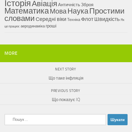
Історія
Авіація
Античність
Зброя
Математика
Наука
Простими
Мова
словами
Середні віки
Флот
Швидкість
Техніка
Як
гроші
аеродинаміка
це працює
MORE
NEXT STORY
Що таке інфляція
PREVIOUS STORY
Що показує IQ
Пошук: