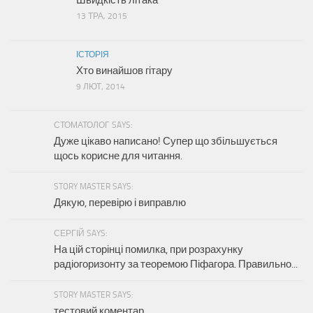
Швидкість літака
13 ТРА, 2015
ІСТОРІЯ
Хто винайшов гітару
9 ЛЮТ, 2014
СТОМАТОЛОГ SAYS:
Дуже цікаво написано! Супер що збільшується
щось корисне для читання.
STORY MASTER SAYS:
Дякую, перевірю і виправлю
СЕРГІЙ SAYS:
На цій сторінці помилка, при розрахунку
радіогоризонту за теоремою Піфагора. Правильно...
STORY MASTER SAYS:
тестовий коментар