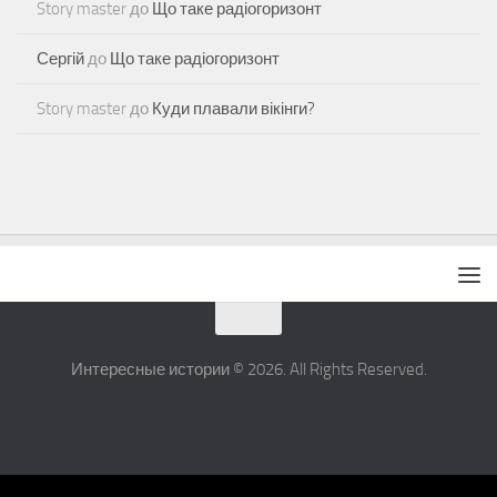
Story master
до
Що таке радіогоризонт
Сергій
до
Що таке радіогоризонт
Story master
до
Куди плавали вікінги?
Интересные истории © 2026. All Rights Reserved.