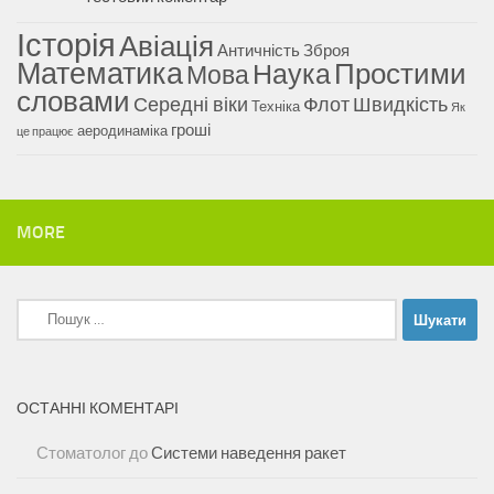
Історія
Авіація
Античність
Зброя
Математика
Наука
Простими
Мова
словами
Середні віки
Флот
Швидкість
Техніка
Як
гроші
аеродинаміка
це працює
MORE
Пошук:
ОСТАННІ КОМЕНТАРІ
Стоматолог
до
Системи наведення ракет