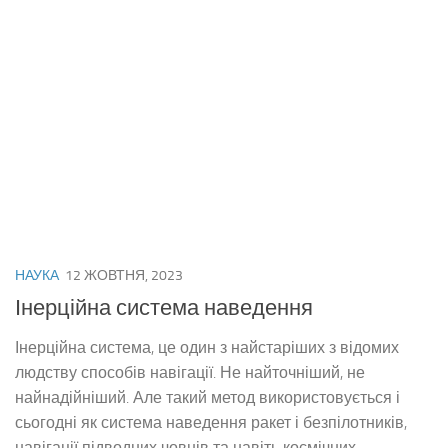
НАУКА
12 ЖОВТНЯ, 2023
Інерційна система наведення
Інерційна система, це один з найстаріших з відомих
людству способів навігації. Не найточніший, не
найнадійніший. Але такий метод використовується і
сьогодні як система наведення ракет і безпілотників,
навігації підводних човнів та навіть космічних