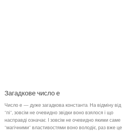
Загадкове число е
Число е — дуже загадкова константа. На відміну від
“пі”, зовсім не очевидно звідки воно взялося і що
насправді означає. І зовсім не очевидно якими саме
“магічними” властивостями воно володіє, раз вже це