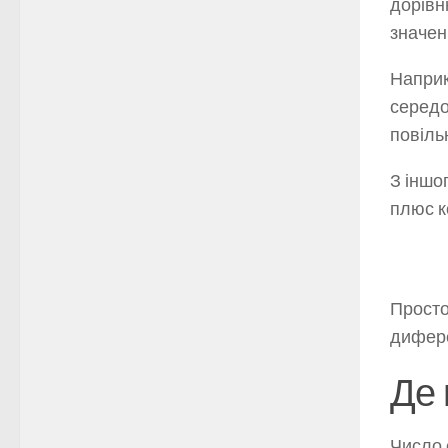
дорівн
значенн
Наприк
середо
повіль
З іншо
плюс к
Просто
дифере
Де 
Число 