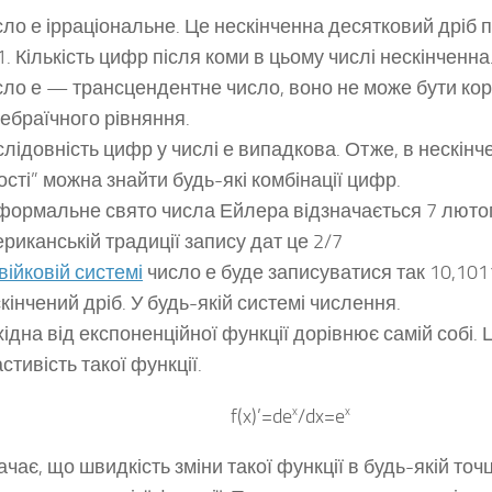
ло е ірраціональне. Це нескінченна десятковий дріб 
1. Кількість цифр після коми в цьому числі нескінченна
ло е — трансцендентне число, воно не може бути ко
ебраїчного рівняння.
лідовність цифр у числі е випадкова. Отже, в нескінч
ості” можна знайти будь-які комбінації цифр.
ормальне свято числа Ейлера відзначається 7 лютог
риканській традиції запису дат це 2/7
війковій системі
число е буде записуватися так 10,10
кінчений дріб. У будь-якій системі числення.
ідна від експоненційної функції дорівнює самій собі. 
стивість такої функції.
f(x)’=de
x
/dx=e
x
ачає, що швидкість зміни такої функції в будь-якій точ