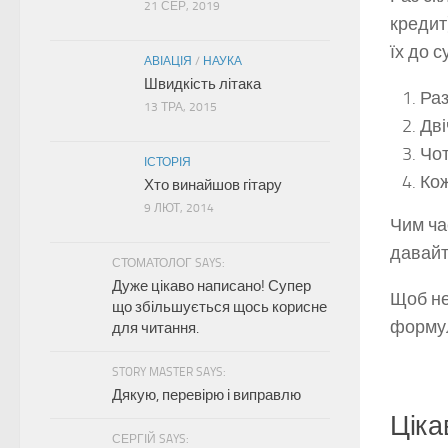
21 СЕР, 2019
кредит
їх до 
АВІАЦІЯ
/
НАУКА
Швидкість літака
Раз
13 ТРА, 2015
Дві
Чот
ІСТОРІЯ
Кож
Хто винайшов гітару
9 ЛЮТ, 2014
Чим ча
давайт
СТОМАТОЛОГ SAYS:
Дуже цікаво написано! Супер
Щоб не
що збільшується щось корисне
формул
для читання.
STORY MASTER SAYS:
Дякую, перевірю і виправлю
Ціка
СЕРГІЙ SAYS: