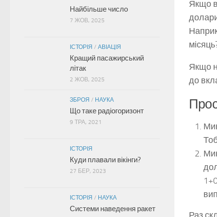
Якщо в
Найбільше число
долари
7 ЖОВ, 2025
Наприк
місяць
ІСТОРІЯ
/
АВІАЦІЯ
Кращий пасажирський
Якщо н
літак
до вкл
2 ЖОВ, 2025
Прос
ЗБРОЯ
/
НАУКА
Що таке радіогоризонт
9 ТРА, 2021
Мин
Тоб
ІСТОРІЯ
Мин
Куди плавали вікінги?
дол
27 БЕР, 2023
1+0
вип
ІСТОРІЯ
/
НАУКА
Системи наведення ракет
Раз ск