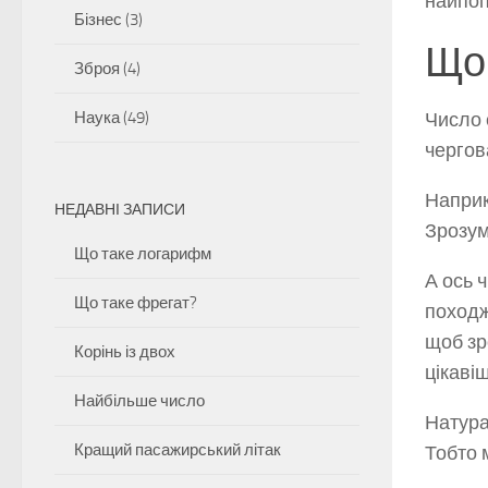
найпоп
Бізнес
(3)
Що 
Зброя
(4)
Наука
(49)
Число 
чергов
Напри
НЕДАВНІ ЗАПИСИ
Зрозум
Що таке логарифм
А ось 
Що таке фрегат?
походж
щоб зр
Корінь із двох
цікаві
Найбільше число
Натура
Кращий пасажирський літак
Тобто 