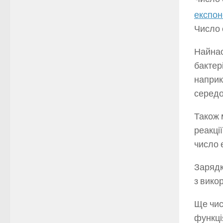
експон
Число 
Найнао
бактер
наприк
середо
Також 
реакці
число е
Зарядк
з вико
Ще чис
функці