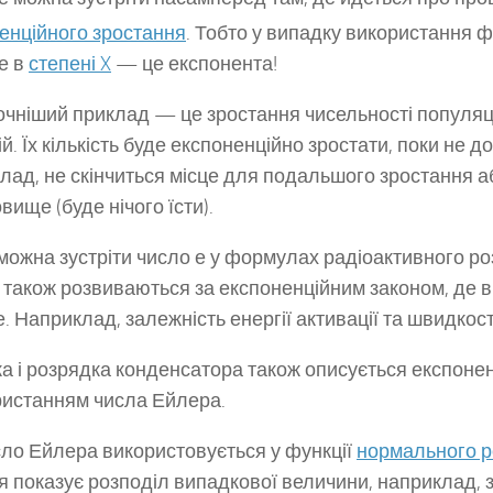
енційного зростання
. Тобто у випадку використання фу
е в
степені X
— це експонента!
чніший приклад — це зростання чисельності популяці
ій. Їх кількість буде експоненційно зростати, поки не 
лад, не скінчиться місце для подальшого зростання 
вище (буде нічого їсти).
можна зустріти число е у формулах радіоактивного роз
ї також розвиваються за експоненційним законом, де 
. Наприклад, залежність енергії активації та швидкості 
а і розрядка конденсатора також описується експоне
ристанням числа Ейлера.
ло Ейлера використовується у функції
нормального р
я показує розподіл випадкової величини, наприклад, з