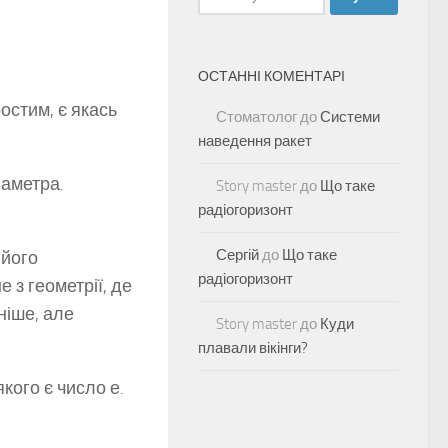
ОСТАННІ КОМЕНТАРІ
остим, є якась
Стоматолог
до
Системи
наведення ракет
іаметра.
Story master
до
Що таке
радіогоризонт
Сергій
до
Що таке
 його
радіогоризонт
 з геометрії, де
ніше, але
Story master
до
Куди
плавали вікінги?
якого є число е.