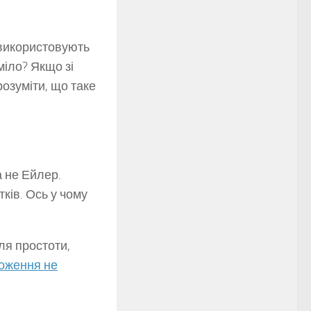
 використовують
міло? Якщо зі
розуміти, що таке
а не Ейлер.
ків. Ось у чому
ля простоти,
оження не