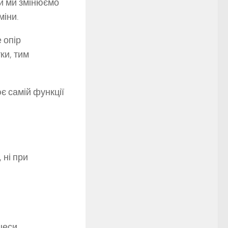
ки ми змінюємо
міни.
 опір
ки, тим
є самій функції
 ні при
цеси