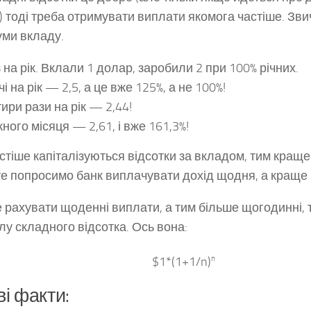
) тоді треба отримувати виплати якомога частіше. З
суми вкладу.
 на рік. Вклали 1 долар, заробили 2 при 100% річних.
чі на рік — 2,5, а це вже 125%, а не 100%!
ири рази на рік — 2,44!
ного місяця — 2,61, і вже 161,3%!
стіше капіталізуються відсотки за вкладом, тим краще 
е попросимо банк виплачувати дохід щодня, а краще
 рахувати щоденні виплати, а тим більше щогодинні, 
у складного відсотка. Ось вона:
$1*(1+1/n)
n
ві факти: