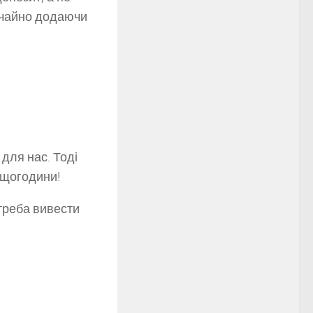
вичайно додаючи
для нас. Тоді
 щогодини!
треба вивести