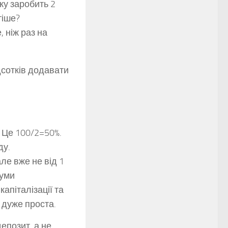
ку заробить 2
тіше?
 ніж раз на
ідсотків додавати
. Це 100/2=50%.
ду.
але вже не від 1
суми
капіталізації та
 дуже проста.
епозит, а не