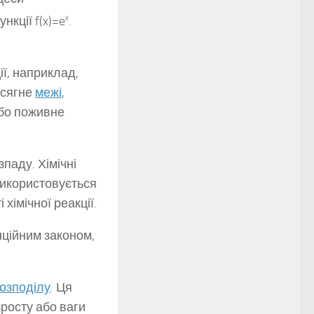
нкції f(x)=e
x
.
ї, наприклад,
досягне
межі
,
або поживне
паду. Хімічні
використовується
хімічної реакції.
нційним законом,
озподілу
. Ця
росту або ваги