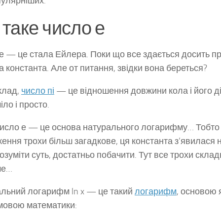
улярніших.
таке число е
е — це стала Ейлера. Поки що все здається досить пр
а константа. Але от питання, звідки вона береться?
клад,
число пі
— це відношення довжини кола і його д
іло і просто.
число е — це основа натурального логарифму… Тобто
ення трохи більш загадкове, ця константа з’явилася не
озуміти суть, достатньо побачити. Тут все трохи склад
ше…
льний логарифм ln x — це такий
логарифм
, основою 
мовою математики: