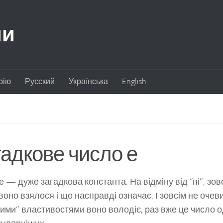
ии
рію
Русский
Українська
English
гадкове число е
е — дуже загадкова константа. На відміну від “пі”, зо
 воно взялося і що насправді означає. І зовсім не оче
ними” властивостями воно володіє, раз вже це число о