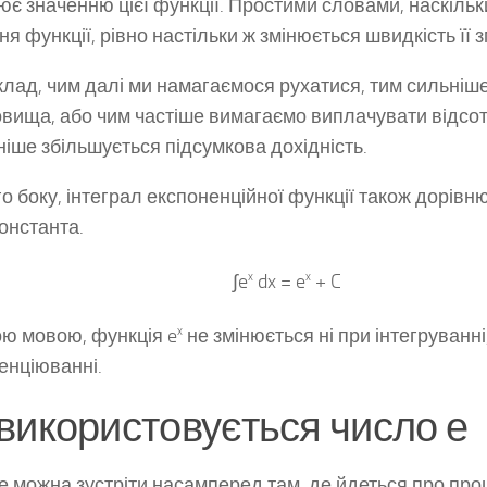
ює значенню цієї функції. Простими словами, наскіль
я функції, рівно настільки ж змінюється швидкість її з
лад, чим далі ми намагаємося рухатися, тим сильніше
вища, або чим частіше вимагаємо виплачувати відсот
ніше збільшується підсумкова дохідність.
го боку, інтеграл експоненційної функції також дорівню
онстанта.
∫e
x
dx = e
x
+ C
ю мовою, функція e
x
не змінюється ні при інтегруванні,
нціюванні.
використовується число е
е можна зустріти насамперед там, де йдеться про про