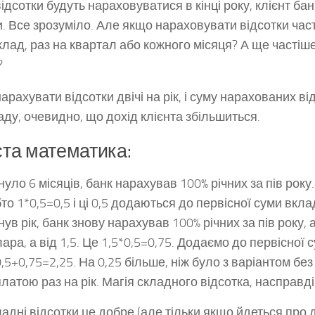
ідсотки будуть нараховуватися в кінці року, клієнт бан
. Все зрозуміло. Але якщо нараховувати відсотки час
лад, раз на квартал або кожного місяця? А ще частіше,
?
арахувати відсотки двічі на рік, і суму нарахованих в
аду, очевидно, що дохід клієнта збільшиться.
та математика:
уло 6 місяців, банк нарахував 100% річних за пів року
то 1*0,5=0,5 і ці 0,5 додаються до первісної суми вкла
ув рік, банк знову нарахував 100% річних за пів року, 
ара, а від 1,5. Це 1,5*0,5=0,75. Додаємо до первісної 
,5+0,75=2,25. На 0,25 більше, ніж було з варіантом без 
латою раз на рік. Магія складного відсотка, насправді
ладні відсотки це добре (але тільки якщо йдеться про д