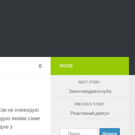
0
MORE
NEXT STORY
Закон квадрата куба
PREVIOUS STORY
всім не очевидно
Реактивний двигун
видно якими саме
дне з
Пошук: