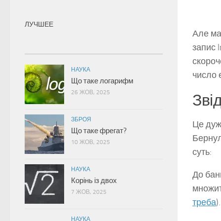
ЛУЧШЕЕ
Але ма
запис l
скороч
НАУКА
число е
Що таке логарифм
26 ЖОВ, 2025
Зві
ЗБРОЯ
Це дуж
Що таке фрегат?
Бернул
10 ЖОВ, 2025
суть:
НАУКА
До бан
Корінь із двох
множит
7 ЖОВ, 2025
треба
).
НАУКА