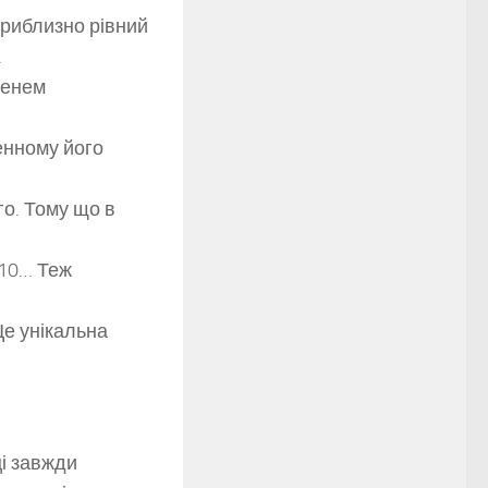
приблизно рівний
.
ренем
енному його
о. Тому що в
110… Теж
Це унікальна
ці завжди