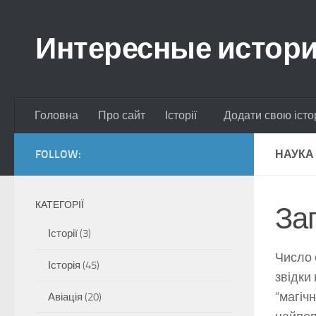
Skip to content
Интересные истор
Головна
Про сайт
Історії
Додати свою істо
FOLLOW:
НАУКА
КАТЕГОРІЇ
За
Історії
(3)
Число 
Історія
(45)
звідки
“магіч
Авіація
(20)