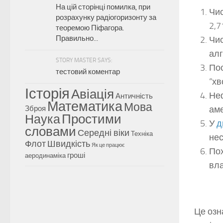
На цій сторінці помилка, при
Чис
розрахунку радіогоризонту за
2,7
теоремою Піфагора.
Правильно...
Чис
алг
STORY MASTER SAYS:
Пос
тестовий коментар
“хв
Історія
Авіація
Неф
Античність
Математика
Мова
аме
Зброя
Наука
Простими
У
д
словами
Середні віки
Техніка
нес
Флот
Швидкість
Як це працює
Пох
гроші
аеродинаміка
вла
Це озн