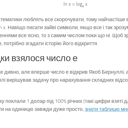
ln x = log
x
e
тематики люблять все скорочувати, тому найчастіше
n x. Навіщо писати зайві символи, якщо все і так зрозу
еннями все ясно, то з самим числом поки що ні. Щоб з
, потрібно згадати історію його відкриття.
дки взялося число е
е дивно, але вперше число е відкрив Якоб Бернуллі, 
лі вирішував задачу про нарахування складних відсот
ку поклали 1 долар під 100% річних (такі цифри взяті д
и на одиницю завжди дуже просто,
знати таблицю мн