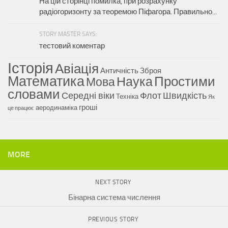
На цій сторінці помилка, при розрахунку
радіогоризонту за теоремою Піфагора. Правильно...
STORY MASTER SAYS:
тестовий коментар
Історія
Авіація
Античність
Зброя
Математика
Наука
Простими
Мова
словами
Середні віки
Флот
Швидкість
Техніка
Як
гроші
аеродинаміка
це працює
MORE
NEXT STORY
Бінарна система числення
PREVIOUS STORY