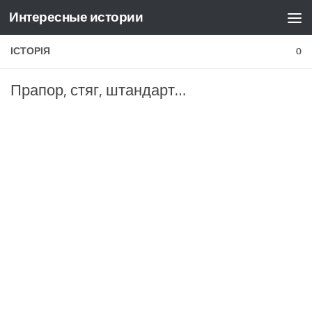
Интересные истории
Skip to content
ІСТОРІЯ
0
Прапор, стяг, штандарт…