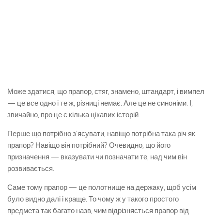
Може здатися, що прапор, стяг, знамено, штандарт, і вимпел
— це все одно і те ж, різниці немає. Але це не синоніми. І,
звичайно, про це є кілька цікавих історій.
Перше що потрібно з’ясувати, навіщо потрібна така річ як
прапор? Навіщо він потрібний? Очевидно, що його
призначення — вказувати чи позначати те, над чим він
розвивається.
Саме тому прапор — це полотнище на держаку, щоб усім
було видно далі і краще. То чому ж у такого простого
предмета так багато назв, чим відрізняється прапор від