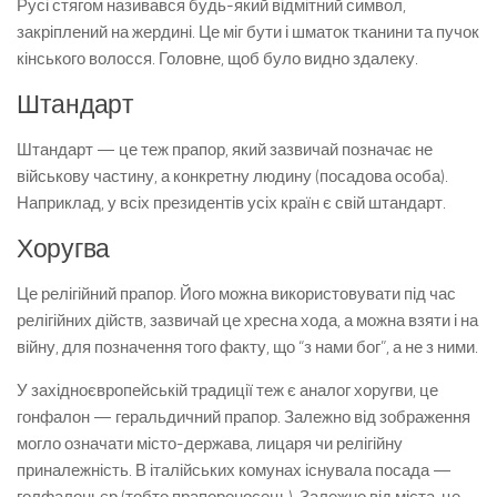
Русі стягом називався будь-який відмітний символ,
закріплений на жердині. Це міг бути і шматок тканини та пучок
кінського волосся. Головне, щоб було видно здалеку.
Штандарт
Штандарт — це теж прапор, який зазвичай позначає не
військову частину, а конкретну людину (посадова особа).
Наприклад, у всіх президентів усіх країн є свій штандарт.
Хоругва
Це релігійний прапор. Його можна використовувати під час
релігійних дійств, зазвичай це хресна хода, а можна взяти і на
війну, для позначення того факту, що “з нами бог”, а не з ними.
У західноєвропейській традиції теж є аналог хоругви, це
гонфалон — геральдичний прапор. Залежно від зображення
могло означати місто-держава, лицаря чи релігійну
приналежність. В італійських комунах існувала посада —