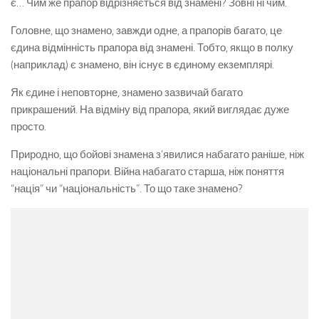
є… Чим же прапор відрізняється від знамені? Зовні ні чим.
Головне, що знамено, завжди одне, а прапорів багато, це
єдина відмінність прапора від знамені. Тобто, якщо в полку
(наприклад) є знамено, він існує в єдиному екземплярі.
Як єдине і неповторне, знамено зазвичай багато
прикрашений. На відміну від прапора, який виглядає дуже
просто.
Природно, що бойові знамена з’явилися набагато раніше, ніж
національні прапори. Війна набагато старша, ніж поняття
“нація” чи “національність”. То що таке знамено?