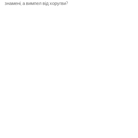
знамені, а вимпел від хоругви?