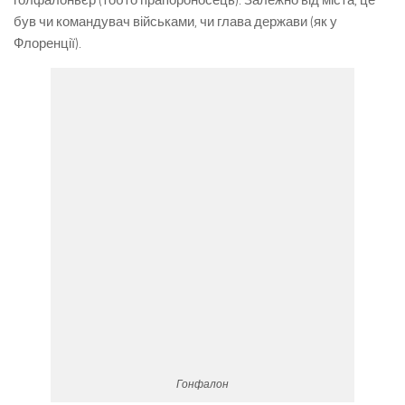
голфалоньєр (тобто прапороносець). Залежно від міста, це
був чи командувач військами, чи глава держави (як у
Флоренції).
Гонфалон