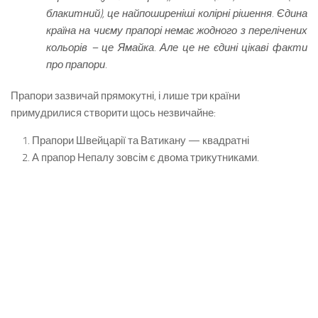
блакитний), це найпоширеніші колірні рішення. Єдина
країна на чиєму прапорі немає жодного з перелічених
кольорів – це Ямайка. Але це не єдині цікаві факти
про прапори.
Прапори зазвичай прямокутні, і лише три країни
примудрилися створити щось незвичайне:
Прапори Швейцарії та Ватикану — квадратні
А прапор Непалу зовсім є двома трикутниками.