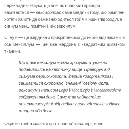
перекладині. Наука, що вивчає прапори і прапори,
називається —
вексилологія
саме завдяки тому, що римляни
хотіли бачити де саме знаходиться той чи інший підрозділ, а
сигнум менш помітний, ніж вексилум.
Сігнум — це жердина з прикріпленими до нього відзнаками, а
ось Вексіллум — це вже жердина з квадратним шматком
тканини.
Що таке вексилум можна зрозуміти, уважно
подивившись на картинку вище. Праворуч від
сигнума першої когорти (перша когорта якраз і
займається охороною “знамені” легіону-орла)
вексилум з написом Legio V Mac (Legio V Macedonica) та
зображенням бика. Саме так найчастіше
позначалися різні підрозділи у вигляді знаків зодіаку,
тварин або богів.
Окремо треба сказати про “прапор” кавалерії, воно