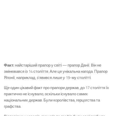
Факт:
найстаріший прапор у світі — прапор Данії. Він не
змінювався із 14 століття. Але це унікальна нагода. Прапор
Японії, наприклад, з’явився лише у 19-му столітті.
Ще один цікавий факт про прапори держав, до 17 століття їх
практично не існувало, оскільки існувало самих
національних держав. Були королівства, герцогства та
графства.