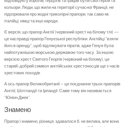
Відповідно у королів, герцогів та графів були свої герби та
кольори. Люди, що жили на території сучасної Франції, не
підозрювали про жодні триколірні прапори, так само як
італійці, німці та інші народи.
Є версія, що прапор Англії (червоний хрест на білому тлі) —
це насправді прапор Генуезької республіки. Англійці “взяли
його в оренду”, щоб відлякувати піратів, адже Генуя була
найпотужнішою морською державою того часу. За іншою
версією хрест Святого Георгія (червоний на білому), це
старий-добрий символ англійських хрестоносців ще з часів
хрестових походів.
А ось прапор Великобританії – це поєднання трьох прапорів:
Англії, Шотландії та Ірландії. Саме тому він називається
“Юніон Джек”.
Знамено
Прапор і знамено, різниця, здавалося б, не велика, але вона