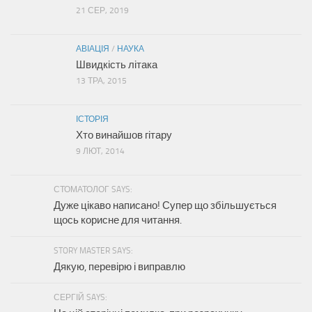
21 СЕР, 2019
АВІАЦІЯ
/
НАУКА
Швидкість літака
13 ТРА, 2015
ІСТОРІЯ
Хто винайшов гітару
9 ЛЮТ, 2014
СТОМАТОЛОГ SAYS:
Дуже цікаво написано! Супер що збільшується
щось корисне для читання.
STORY MASTER SAYS:
Дякую, перевірю і виправлю
СЕРГІЙ SAYS: