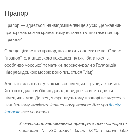
Прапор
Прапор — здається, найвідоміше явище з усіх. Державний
прапор має кожна країна, тому всі знають, що таке прапор…
Правда?
Є дещо цікаве про прапор, що знають далеко не всі. Слово
“прапор” голландського походження (як і багато слів,
особливо морської тематики, перекочували з Голландії)
нідерландською мовою воно пишеться “vlag”.
Але таке ж слово є у всіх мовах німецької групи, а значить
його походження більш давнє, швидше за все з давньо-
німецьких мов. До речі, у французькому прапорі це
drapeau
, в
італійському
band
iera
в іспанському
bander
a
. Але про
банду
історію
вже написано.
У більшості національних прапорів є такі кольори як
червоний (у 75% країн), білий (72%) і синій (або