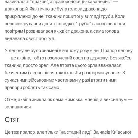
називалося “дракон”, а прапороносець-кавалерист —
драконарій. Фактично це була голова дракона до
прикріпленої до неї тканини пошитої у вигляді труби. Коли
вершник рухався досить швидко, “труба” наповнювалася
повітрям і розвивалася як хвіст дракона, а сама голова
видавала свист або гул.
У легіону не було знамені в нашому розумінні. Прапор легіону
— це аквіла, тобто позолочений орел на держаку. Без якоїсь
тканини, просто орел. Але втрата цього орла вважалася
безчестям і легіон після такої ганьби розформовувався. З
сучасними військовими частинами у разі втрати ними
прапори роблять так само.
Отже, аквіла зникла як сама Римська імперія, а вексиллум —
залишилися.
Стяг
Це теж прапор, але тільки “на старий лад”. За часів Київської