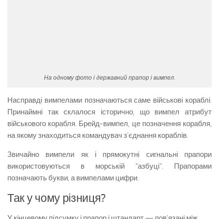
На одному фото і державний прапор і вимпел.
Насправді вимпелами позначаються саме військові кораблі.
Принаймні так склалося історично, що вимпел атрибут
військового корабля. Брейд-вимпел, це позначення корабля,
на якому знаходиться командувач з’єднання кораблів.
Звичайно вимпели як і прямокутні сигнальні прапори
використовуються в морській “азбуці”. Прапорами
позначають букви, а вимпелами цифри.
Так у чому різниця?
У кінцевому підсумку і прапор і штандарт — пов’язані між