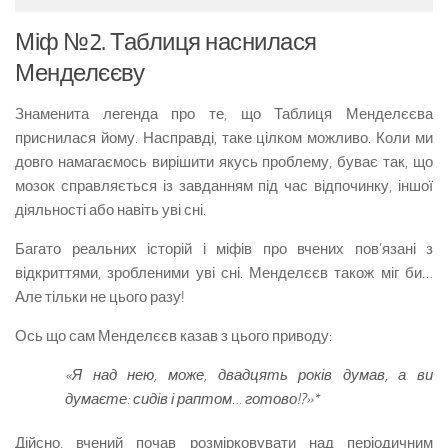
Міф №2. Таблиця наснилася
Менделєєву
Знаменита легенда про те, що Таблиця Менделєєва
приснилася йому. Насправді, таке цілком можливо. Коли ми
довго намагаємось вирішити якусь проблему, буває так, що
мозок справляється із завданням під час відпочинку, іншої
діяльності або навіть уві сні.
Багато реальних історій і міфів про вчених пов’язані з
відкриттями, зробленими уві сні. Менделєєв також міг би…
Але тільки не цього разу!
Ось що сам Менделєєв казав з цього приводу:
«Я над нею, може, двадцять років думав, а ви
думаєте: сидів і раптом… готово!?»*
Дійсно, вчений почав розмірковувати над періодичним