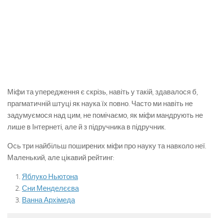
Міфи та упередження є скрізь, навіть у такій, здавалося б,
прагматичній штуці як наука їх повно. Часто ми навіть не
задумуємося над цим, не помічаємо, як міфи мандрують не
лише в Інтернеті, але й з підручника в підручник.
Ось три найбільш поширених міфи про науку та навколо неї.
Маленький, але цікавий рейтинг:
Яблуко Ньютона
Сни Менделєєва
Ванна Архімеда