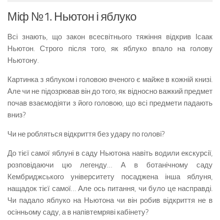
Міф №1. Ньютон і яблуко
Всі знають, що закон всесвітнього тяжіння відкрив Ісаак
Ньютон. Строго після того, як яблуко впало на голову
Ньютону.
Картинка з яблуком і головою вченого є майже в кожній книзі.
Але чи не підозрював він до того, як відносно важкий предмет
почав взаємодіяти з його головою, що всі предмети падають
вниз?
Чи не робляться відкриття без удару по голові?
До тієї самої яблуні в саду Ньютона навіть водили екскурсії,
розповідаючи цю легенду… А в ботанічному саду
Кембриджського університету посаджена інша яблуня,
нащадок тієї самої… Але ось питання, чи було це насправді.
Чи падало яблуко на Ньютона чи він робив відкриття не в
осінньому саду, а в напівтемряві кабінету?