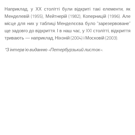
Наприклад, у ХХ столітті були відкриті такі елементи, як
Менделевій (1955), Мейтнерій (1982), Коперницій (1996). Але
місце для них у таблиці Менделєєва було “зарезервоване”
ще задовго до відкриття. І в наш час, у XXI столітті, відкриття
тривають — наприклад, Ніхоній (2004) і Московій (2003).
*З інтерв’ю виданню «Петербурзький листок».