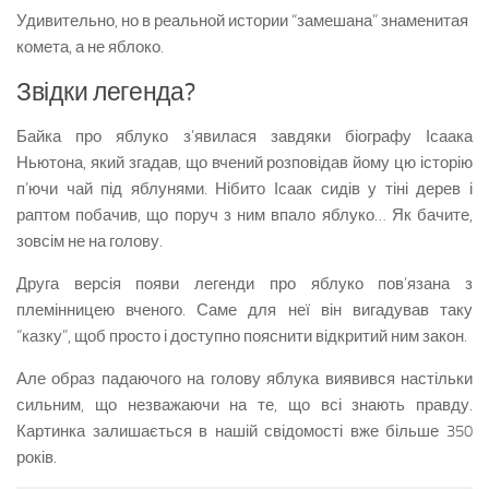
Удивительно, но в реальной истории “замешана” знаменитая
комета, а не яблоко.
Звідки легенда?
Байка про яблуко з’явилася завдяки біографу Ісаака
Ньютона, який згадав, що вчений розповідав йому цю історію
п’ючи чай під яблунями. Нібито Ісаак сидів у тіні дерев і
раптом побачив, що поруч з ним впало яблуко… Як бачите,
зовсім не на голову.
Друга версія появи легенди про яблуко пов’язана з
племінницею вченого. Саме для неї він вигадував таку
“казку”, щоб просто і доступно пояснити відкритий ним закон.
Але образ падаючого на голову яблука виявився настільки
сильним, що незважаючи на те, що всі знають правду.
Картинка залишається в нашій свідомості вже більше 350
років.