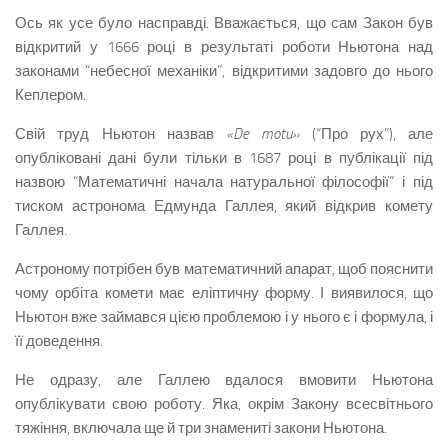
Ось як усе було насправді. Вважається, що сам Закон був
відкритий у 1666 році в результаті роботи Ньютона над
законами “небесної механіки”, відкритими задовго до нього
Кеплером.
Свій труд Ньютон назвав
«De motu»
(“Про рух”), але
опубліковані дані були тільки в 1687 році в публікації під
назвою “Математичні начала натуральної філософії” і під
тиском астронома Едмунда Галлея, який відкрив комету
Галлея.
Астроному потрібен був математичний апарат, щоб пояснити
чому орбіта комети має еліптичну форму. І виявилося, що
Ньютон вже займався цією проблемою і у нього є і формула, і
її доведення.
Не одразу, але Галлею вдалося вмовити Ньютона
опублікувати свою роботу. Яка, окрім Закону всесвітнього
тяжіння, включала ще й три знамениті закони Ньютона.