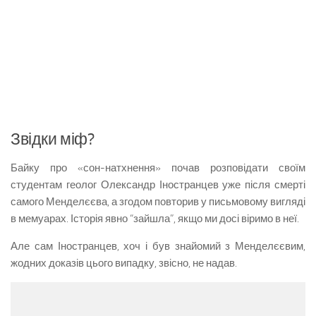
Звідки міф?
Байку про «сон-натхнення» почав розповідати своїм
студентам геолог Олександр Іностранцев уже після смерті
самого Менделєєва, а згодом повторив у письмовому вигляді
в мемуарах. Історія явно “зайшла”, якщо ми досі віримо в неї.
Але сам Іностранцев, хоч і був знайомий з Менделєєвим,
жодних доказів цього випадку, звісно, не надав.