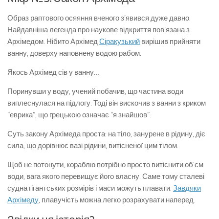
Образ раптового осяяння вченого з’явився дуже давно.
Найдавніша легенда про наукове відкриття пов’язана з
Архімедом. Нібито Архімед
Сіракузький
вирішив прийняти
ванну, доверху наповнену водою рабом.
Якось Архімед сів у ванну…
Поринувши у воду, учений побачив, що частина води
виплеснулася на підлогу. Тоді він вискочив з ванни з криком
“еврика”, що грецькою означає “я знайшов”.
Суть закону Архімеда проста: на тіло, занурене в рідину, діє
сила, що дорівнює вазі рідини, витісненої цим тілом.
Щоб не потонути, кораблю потрібно просто витіснити об’єм
води, вага якого перевищує його власну. Саме тому сталеві
судна гігантських розмірів і маси можуть плавати.
Завдяки
Архімеду
, плавучість можна легко розрахувати наперед.