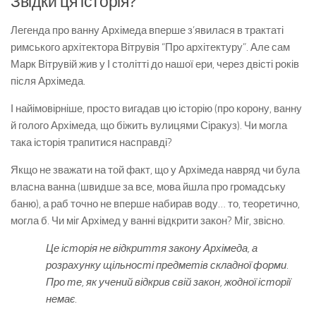
Звідки ця історія?
Легенда про ванну Архімеда вперше з’явилася в трактаті
римського архітектора Вітрувія “Про архітектуру”. Але сам
Марк Вітрувій жив у І столітті до нашої ери, через двісті років
після Архімеда.
І найімовірніше, просто вигадав цю історію (про корону, ванну
й голого Архімеда, що біжить вулицями Сіракуз). Чи могла
така історія трапитися насправді?
Якщо не зважати на той факт, що у Архімеда навряд чи була
власна ванна (швидше за все, мова йшла про громадську
баню), а раб точно не вперше набирав воду… то, теоретично,
могла б. Чи міг Архімед у ванні відкрити закон? Міг, звісно.
Це історія не відкриття закону Архімеда, а
розрахунку щільності предметів складної форми.
Про те, як учений відкрив свій закон, жодної історії
немає.