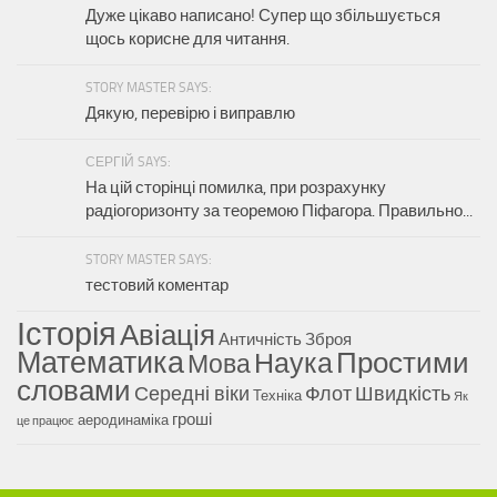
Дуже цікаво написано! Супер що збільшується
щось корисне для читання.
STORY MASTER SAYS:
Дякую, перевірю і виправлю
СЕРГІЙ SAYS:
На цій сторінці помилка, при розрахунку
радіогоризонту за теоремою Піфагора. Правильно...
STORY MASTER SAYS:
тестовий коментар
Історія
Авіація
Античність
Зброя
Математика
Наука
Простими
Мова
словами
Середні віки
Флот
Швидкість
Техніка
Як
гроші
аеродинаміка
це працює