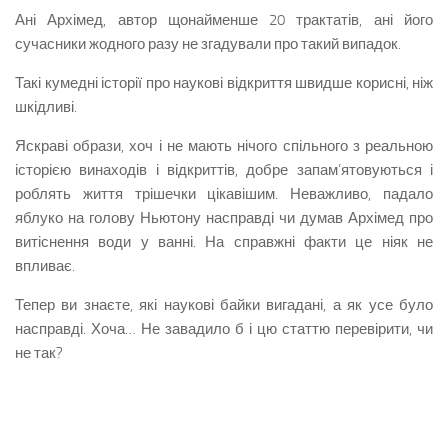
Ані Архімед, автор щонайменше 20 трактатів, ані його
сучасники жодного разу не згадували про такий випадок.
Такі кумедні історії про наукові відкриття швидше корисні, ніж
шкідливі.
Яскраві образи, хоч і не мають нічого спільного з реальною
історією винаходів і відкриттів, добре запам’ятовуються і
роблять життя трішечки цікавішим. Неважливо, падало
яблуко на голову Ньютону насправді чи думав Архімед про
витіснення води у ванні. На справжні факти це ніяк не
впливає.
Тепер ви знаєте, які наукові байки вигадані, а як усе було
насправді. Хоча… Не завадило б і цю статтю перевірити, чи
не так?