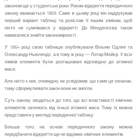
законом ще у студентські роки. Роком відкриття періодичного
закону вважається 1869. Саме в цьому році він надрукував
перший варіант таблиці та розіслав її іншим хімікам, щоб
ніхто не сумнівався у відкритті. До Менделєєва також
намагалися знайти закономірності.
У 1864 році свою таблицю опублікували Вільям Одлінг та
Олександр Ньюлендс, а в тому ж році — Лотар Мейєр. У всіх
хіміків елементи були розташовані відповідно до атомної
маси.
Але ніхто з них, очевидно, не усвідомив, що саме це означає,
тому сформулювати закон вони не змогли.
Суть закону зводиться до того, що всі властивості хімічних
елементів залежать від їхньої атомної маси. Тому їх можна
представити у вигляді періодичної таблиці.
Більше того, на основі періодичного закону можна
передбачити відкриття ще не відомих хімічних елементів.