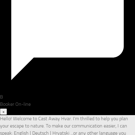
B
Booker
On-line
×
Hello! Welcome to Cast Away Hvar. I'm thrilled to help you plan
your escape to nature. To make our communication easier, I can
speak: English | Deutsch | Hrvatski ...or any other language you