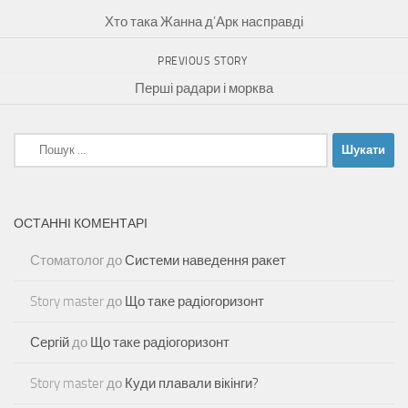
Хто така Жанна д’Арк насправді
PREVIOUS STORY
Перші радари і морква
Пошук:
ОСТАННІ КОМЕНТАРІ
Стоматолог
до
Системи наведення ракет
Story master
до
Що таке радіогоризонт
Сергій
до
Що таке радіогоризонт
Story master
до
Куди плавали вікінги?