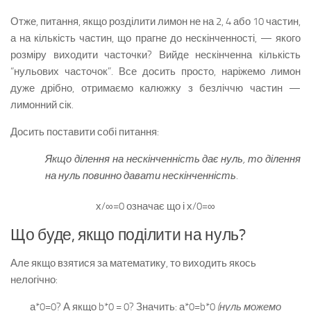
Отже, питання, якщо розділити лимон не на 2, 4 або 10 частин,
а на кількість частин, що прагне до нескінченності, — якого
розміру виходити часточки? Вийде нескінченна кількість
“нульових часточок”. Все досить просто, наріжемо лимон
дуже дрібно, отримаємо калюжку з безліччю частин —
лимонний сік.
Досить поставити собі питання:
Якщо ділення на нескінченність дає нуль, то ділення
на нуль повинно давати нескінченність.
х/∞=0 означає що і х/0=∞
Що буде, якщо поділити на нуль?
Але якщо взятися за математику, то виходить якось
нелогічно:
а*0=0? А якщо b*0 = 0? Значить: а*0=b*0
(нуль можемо