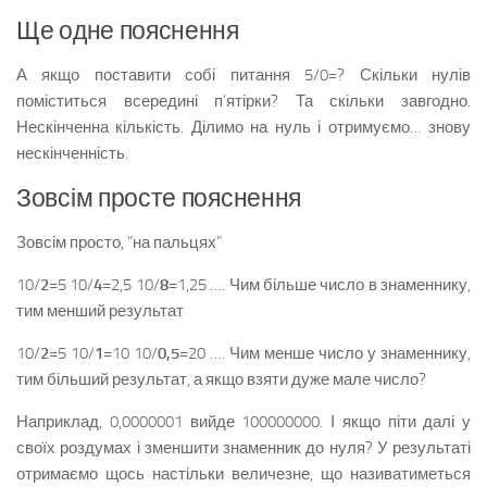
Ще одне пояснення
А якщо поставити собі питання 5/0=? Скільки нулів
поміститься всередині п’ятірки? Та скільки завгодно.
Нескінченна кількість. Ділимо на нуль і отримуємо… знову
нескінченність.
Зовсім просте пояснення
Зовсім просто, “на пальцях”
10/
2
=5 10/
4
=2,5 10/
8
=1,25 …. Чим більше число в знаменнику,
тим менший результат
10/
2
=5 10/
1
=10 10/
0,5
=20 …. Чим менше число у знаменнику,
тим більший результат, а якщо взяти дуже мале число?
Наприклад, 0,0000001 вийде 100000000. І якщо піти далі у
своїх роздумах і зменшити знаменник до нуля? У результаті
отримаємо щось настільки величезне, що називатиметься