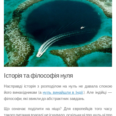
Історія та філософія нуля
Насправді історія з розподілом на нуль не давала спокою
його винахідникам (а
нуль винайшли в Індії
.). Але індійці —
філософи, які звикли до абстрактних завдань.
Що означає поділити на ніщо? Для європейців того часу
такого питання взагалі не існувало, оскільки ні про нуль ні про