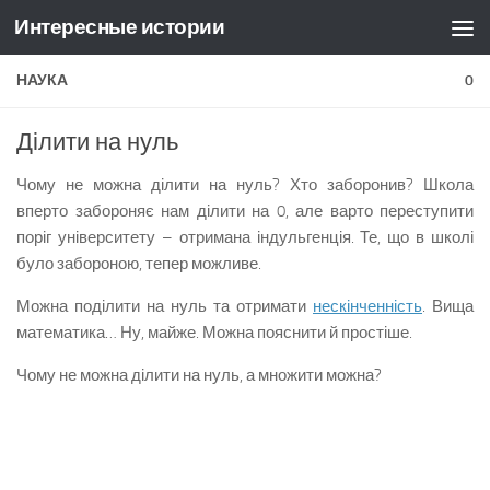
Интересные истории
Skip to content
НАУКА
0
Ділити на нуль
Чому не можна ділити на нуль? Хто заборонив? Школа
вперто забороняє нам ділити на 0, але варто переступити
поріг університету – отримана індульгенція. Те, що в школі
було забороною, тепер можливе.
Можна поділити на нуль та отримати
нескінченність
. Вища
математика… Ну, майже. Можна пояснити й простіше.
Чому не можна ділити на нуль, а множити можна?