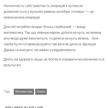
Нелогічність і абстрактність операцій з нулем не
дозволяється у вузьких рамках алгебри, точніше — це
невизначена операція.
Для неї потрібен апарат більш серйозний — вища
математика. Так що, певною мірою, ділити на нуль не можна,
але якщо дуже захочеться, то ділити на нуль можна… Але
треба бути готовим розуміти такі речі як дельта-функція
Дірака та інші речі, які важко усвідомлювати.
Діліть на здоров’я, якщо не боїтеся отримати нескінченність в
результаті.
Tags:
Математика
Наука