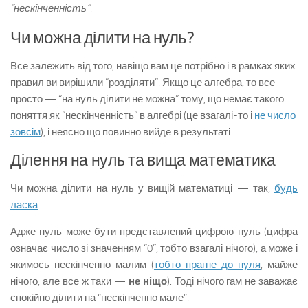
“нескінченність”
.
Чи можна ділити на нуль?
Все залежить від того, навіщо вам це потрібно і в рамках яких
правил ви вирішили “розділяти”. Якщо це алгебра, то все
просто — “на нуль ділити не можна” тому, що немає такого
поняття як “нескінченність” в алгебрі (це взагалі-то і
не число
зовсім
), і неясно що повинно вийде в результаті.
Ділення на нуль та вища математика
Чи можна ділити на нуль у вищій математиці — так,
будь
ласка
.
Адже нуль може бути представлений цифрою нуль (цифра
означає число зі значенням “0”, тобто взагалі нічого), а може і
якимось нескінченно малим (
тобто прагне до нуля
, майже
нічого, але все ж таки —
не ніщо
). Тоді нічого гам не заважає
спокійно ділити на “нескінченно мале”.