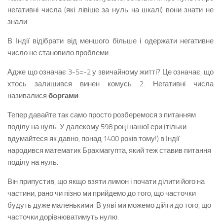
негативні числа (які лівіше за нуль на шкалі) вони знати не
знали.
В Індії відібрати від меншого більше і одержати негативне
число не становило проблеми.
Адже що означає 3-5=-2 у звичайному житті? Це означає, що
хтось залишився винен комусь 2. Негативні числа
називалися
боргами
.
Тепер давайте так само просто розберемося з питанням
поділу на нуль. У далекому 598 році нашої ери (тільки
вдумайтеся як давно, понад 1400 років тому!) в Індії
народився математик Брахмагупта, який теж ставив питання
поділу на нуль.
Він припустив, що якщо взяти лимон і почати ділити його на
частини, рано чи пізно ми прийдемо до того, що часточки
будуть дуже маленькими. В уяві ми можемо дійти до того, що
часточки дорівнюватимуть нулю.