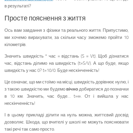
в результаті?
Просте пояснення з життя
Ось вам завдання з фізики та реального життя. Припустимо,
ми хочемо вирахувати, за скільки часу зможемо пройти 10
кілометрів.
Значить швидкість * час = відстань (S = Vt). Щоб дізнатися
час, відстань ділимо на швидкість (t=S/V). А що буде, якщо
швидкість у нас 0? t=10/0. Буде нескінченність!
Це означає, що ми стоїмо на місці, швидкість дорівнює нулю, і
з такою швидкістю ми будемо
вічно
добиратися до позначки
в 10 км. Значить, час буде… t=∞. От і вийшла у нас
нескінченність!
І в цьому прикладі ділити на нуль можна, життєвий досвід
дозволяє. Шкода, що вчителі у школі не можуть пояснювати
такі речі так само просто.