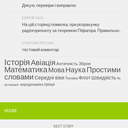
Дякую, перевірю і виправлю
СЕРГІЙ SAYS:
На цій сторінці помилка, при розрахунку
радіогоризонту за теоремою Піфагора. Правильно...
STORY MASTER SAYS:
тестовий коментар
Історія
Авіація
Античність
Зброя
Математика
Наука
Простими
Мова
словами
Середні віки
Флот
Швидкість
Техніка
Як
гроші
аеродинаміка
це працює
MORE
NEXT STORY