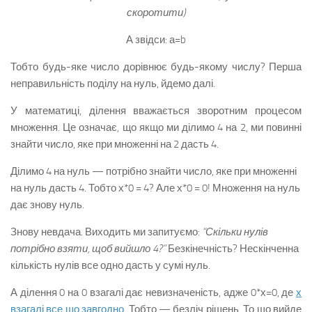
скоротити)
А звідси: а=b
Тобто будь-яке число дорівнює будь-якому числу? Перша
неправильність поділу на нуль, йдемо далі.
У математиці, ділення вважається зворотним процесом
множення. Це означає, що якщо ми ділимо 4 на 2, ми повинні
знайти число, яке при множенні на 2 дасть 4.
Ділимо 4 на нуль — потрібно знайти число, яке при множенні
на нуль дасть 4. Тобто х*0 = 4? Але х*0 = 0! Множення на нуль
дає знову нуль.
Знову невдача. Виходить ми запитуємо:
“Скільки нулів
потрібно взяти, щоб вийшло 4?”
Безкінечність? Нескінченна
кількість нулів все одно дасть у сумі нуль.
А ділення 0 на 0 взагалі дає невизначеність, адже 0*х=0, де
х
взагалі все що завгодно
. Тобто — безліч рішень. То що вийде