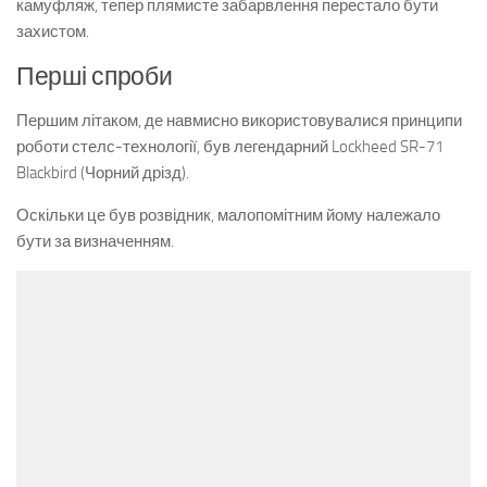
камуфляж, тепер плямисте забарвлення перестало бути
захистом.
Перші спроби
Першим літаком, де навмисно використовувалися принципи
роботи стелс-технології, був легендарний Lockheed SR-71
Blackbird (Чорний дрізд).
Оскільки це був розвідник, малопомітним йому належало
бути за визначенням.