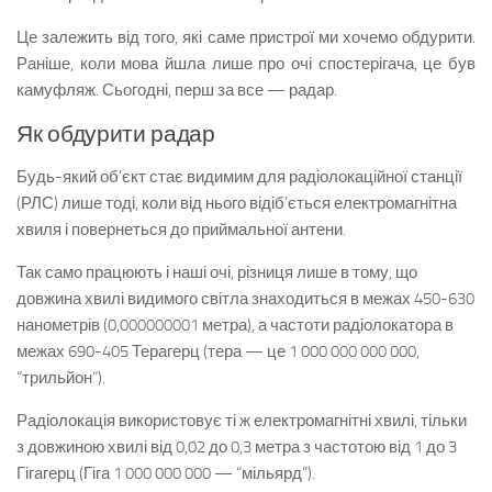
Це залежить від того, які саме пристрої ми хочемо обдурити.
Раніше, коли мова йшла лише про очі спостерігача, це був
камуфляж. Сьогодні, перш за все — радар.
Як обдурити радар
Будь-який об’єкт стає видимим для радіолокаційної станції
(РЛС) лише тоді, коли від нього відіб’ється електромагнітна
хвиля і повернеться до приймальної антени.
Так само працюють і наші очі, різниця лише в тому, що
довжина хвилі видимого світла знаходиться в межах 450-630
нанометрів (0,000000001 метра), а частоти радіолокатора в
межах 690-405 Терагерц (тера — це 1 000 000 000 000,
“трильйон”).
Радіолокація використовує ті ж електромагнітні хвилі, тільки
з довжиною хвилі від 0,02 до 0,3 метра з частотою від 1 до 3
Гігагерц (Гіга 1 000 000 000 — “мільярд”).