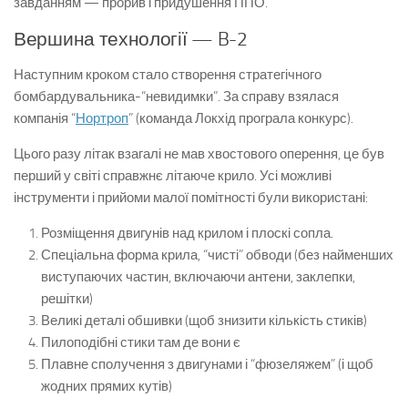
завданням — прорив і придушення ППО.
Вершина технології — B-2
Наступним кроком стало створення стратегічного
бомбардувальника-“невидимки”. За справу взялася
компанія “
Нортроп
” (команда Локхід програла конкурс).
Цього разу літак взагалі не мав хвостового оперення, це був
перший у світі справжнє літаюче крило. Усі можливі
інструменти і прийоми малої помітності були використані:
Розміщення двигунів над крилом і плоскі сопла.
Спеціальна форма крила, “чисті” обводи (без найменших
виступаючих частин, включаючи антени, заклепки,
решітки)
Великі деталі обшивки (щоб знизити кількість стиків)
Пилоподібні стики там де вони є
Плавне сполучення з двигунами і “фюзеляжем” (і щоб
жодних прямих кутів)