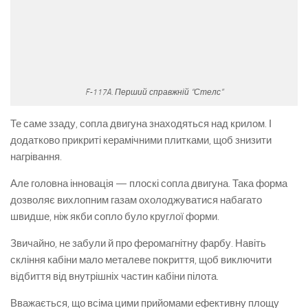
F-117A. Перший справжній “Стелс”
Те саме ззаду, сопла двигуна знаходяться над крилом. І
додатково прикриті керамічними плитками, щоб знизити
нагрівання.
Але головна інновація — плоскі сопла двигуна. Така форма
дозволяє вихлопним газам охолоджуватися набагато
швидше, ніж якби сопло було круглої форми.
Звичайно, не забули й про феромагнітну фарбу. Навіть
скління кабіни мало металеве покриття, щоб виключити
відбиття від внутрішніх частин кабіни пілота.
Вважається, що всіма цими прийомами ефективну площу