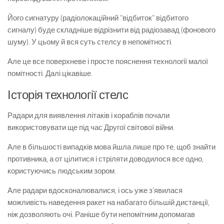
Його сигнатуру (радіолокаційний “відбиток” відбитого
сигналу) буде складніше відрізнити від радіозавад (фонового
шуму). У цьому й вся суть стелсу в непомітності.
Але це все поверхневе і просте пояснення технології малої
помітності. Далі цікавіше.
Історія технології стелс
Радари для виявлення літаків і кораблів почали
використовувати ще під час Другої світової війни.
Але в більшості випадків мова йшла лише про те, щоб знайти
противника, а от цілитися і стріляти доводилося все одно,
користуючись людським зором.
Але радари вдосконалювалися, і ось уже з’явилася
можливість наведення ракет на набагато більшій дистанції,
ніж дозволяють очі. Раніше бути непомітним допомагав