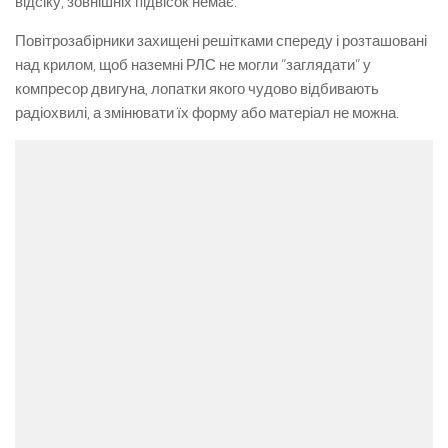
відсіку, зовнішніх підвісок немає.
Повітрозабірники захищені решітками спереду і розташовані
над крилом, щоб наземні РЛС не могли “заглядати” у
компресор двигуна, лопатки якого чудово відбивають
радіохвилі, а змінювати їх форму або матеріал не можна.