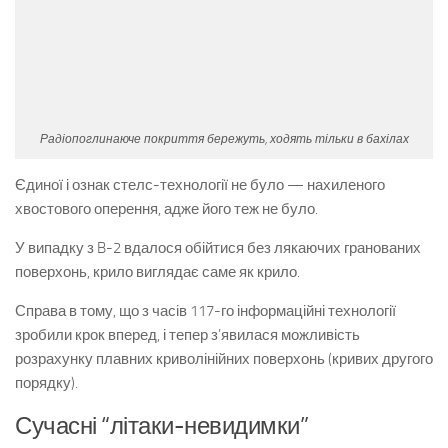
Радіопоглинаюче покриття бережуть, ходять тільки в бахілах
Єдиної і ознак стелс-технології не було — нахиленого
хвостового оперення, адже його теж не було.
У випадку з B-2 вдалося обійтися без лякаючих гранованих
поверхонь, крило виглядає саме як крило.
Справа в тому, що з часів 117-го інформаційні технології
зробили крок вперед, і тепер з’явилася можливість
розрахунку плавних криволінійних поверхонь (кривих другого
порядку).
Сучасні “літаки-невидимки”