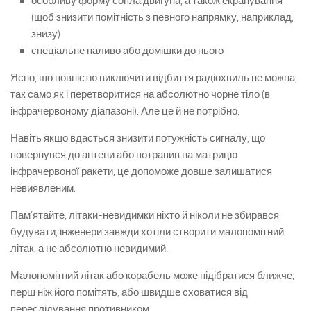
особливу форму сопла двигуна, а також екранування
(щоб знизити помітність з певного напрямку, наприклад,
знизу)
спеціальне паливо або домішки до нього
Ясно, що повністю виключити відбиття радіохвиль не можна,
так само як і перетворитися на абсолютно чорне тіло (в
інфрачервоному діапазоні). Але це й не потрібно.
Навіть якщо вдасться знизити потужність сигналу, що
повернувся до антени або потрапив на матрицю
інфрачервоної ракети, це допоможе довше залишатися
невиявленим.
Пам’ятайте, літаки-невидимки ніхто й ніколи не збирався
будувати, інженери завжди хотіли створити малопомітний
літак, а не абсолютно невидимий.
Малопомітний літак або корабель може підібратися ближче,
перш ніж його помітять, або швидше сховатися від
переслідування противником.