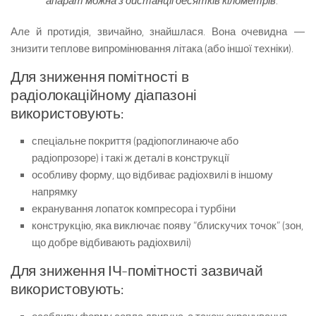
апарат можна з дистанції десятків кілометрів.
Але й протидія, звичайно, знайшлася. Вона очевидна —
знизити теплове випромінювання літака (або іншої техніки).
Для зниження помітності в
радіолокаційному діапазоні
використовують:
спеціальне покриття (радіопоглинаюче або
радіопрозоре) і такі ж деталі в конструкції
особливу форму, що відбиває радіохвилі в іншому
напрямку
екранування лопаток компресора і турбіни
конструкцію, яка виключає появу “блискучих точок” (зон,
що добре відбивають радіохвилі)
Для зниження ІЧ-помітності зазвичай
використовують: