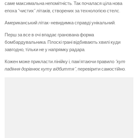
саме максимальна непомітність. Так почалася ціла нова
епоха “чистих” літаків, створених за технологією стелс.
Американський літак-невидимка справді унікальний.
Перш за все в очі впадає гранована форма
бомбардувальника. Плоскі грані відбивають хвилі куди
завгодно, тільки не у напрямку радара.
Кожен може прикласти лінійку і, пам’ятаючи правило
“кут
падіння дорівнює куту відбиття”
, перевірити самостійно.