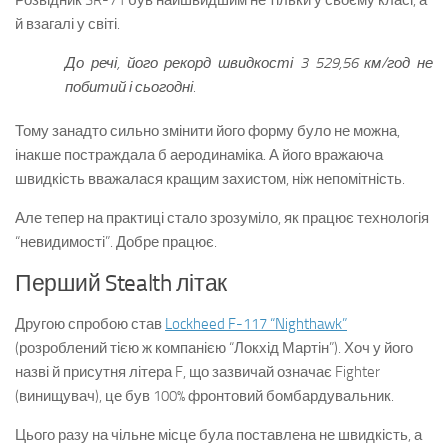
Розвідник SR-71 був найшвидшим не тільки у своєму класі, а
й взагалі у світі.
До речі, його рекорд швидкості 3 529,56 км/год не
побитий і сьогодні.
Тому занадто сильно змінити його форму було не можна,
інакше постраждала б аеродинаміка. А його вражаюча
швидкість вважалася кращим захистом, ніж непомітність.
Але тепер на практиці стало зрозуміло, як працює технологія
“невидимості”. Добре працює.
Перший Stealth літак
Другою спробою став
Lockheed F-117 “Nighthawk”
(розроблений тією ж компанією “Локхід Мартін”). Хоч у його
назві й присутня літера F, що зазвичай означає Fighter
(винищувач), це був 100% фронтовий бомбардувальник.
Цього разу на чільне місце була поставлена не швидкість, а