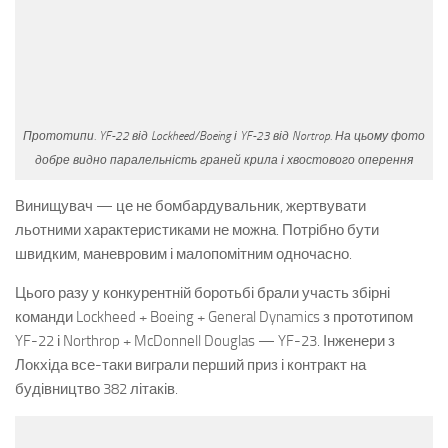
Прототипи. YF-22 від Lockheed/Boeing і YF-23 від Nortrop. На цьому фото
добре видно паралельність граней крила і хвостового оперення
Винищувач — це не бомбардувальник, жертвувати
льотними характеристиками не можна. Потрібно бути
швидким, маневровим і малопомітним одночасно.
Цього разу у конкурентній боротьбі брали участь збірні
команди Lockheed + Boeing + General Dynamics з прототипом
YF-22 і Northrop + McDonnell Douglas — YF-23. Інженери з
Локхіда все-таки виграли перший приз і контракт на
будівництво 382 літаків.