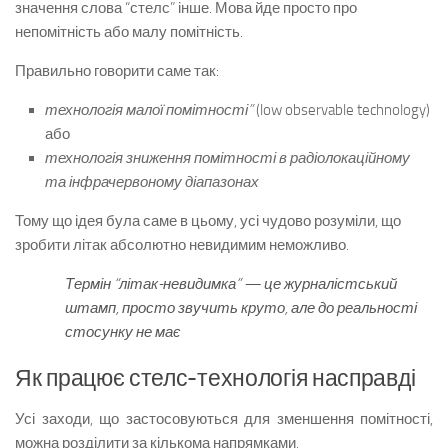
значення слова “стелс” інше. Мова йде просто про
непомітність або малу помітність.
Правильно говорити саме так:
технологія малої помітності”
(low observable technology)
або
технологія зниження помітності в радіолокаційному
та інфрачервоному діапазонах
Тому що ідея була саме в цьому, усі чудово розуміли, що
зробити літак абсолютно невидимим неможливо.
Термін “літак-невидимка” — це журналістський
штамп, просто звучить круто, але до реальності
стосунку не має
Як працює стелс-технологія насправді
Усі заходи, що застосовуються для зменшення помітності,
можна розділити за кількома напрямками.