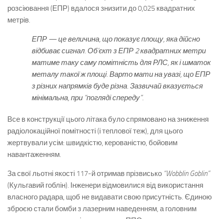
розсіювання (ЕПР) вдалося знизити до 0,025 квадратних
метрів.
ЕПР — це величина, що показує площу, яка дійсно
відбиває сигнал. Об’єкт з ЕПР 2 квадратних метри
матиме таку саму помітність для РЛС, як і шматок
металу такої ж площі. Варто мати на увазі, що ЕПР
з різних напрямків буде різна. Зазвичай вказується
мінімальна, при “погляді спереду”.
Все в конструкції цього літака було спрямовано на зниження
радіолокаційної помітності (і теплової теж), для цього
жертвували усім: швидкістю, керованістю, бойовим
навантаженням.
За свої льотні якості 117-й отримав прізвисько
“Wobblin Goblin”
(Кульгавий гоблін). Інженери відмовилися від використання
власного радара, щоб не видавати свою присутність. Єдиною
зброєю стали бомби з лазерним наведенням, а головним