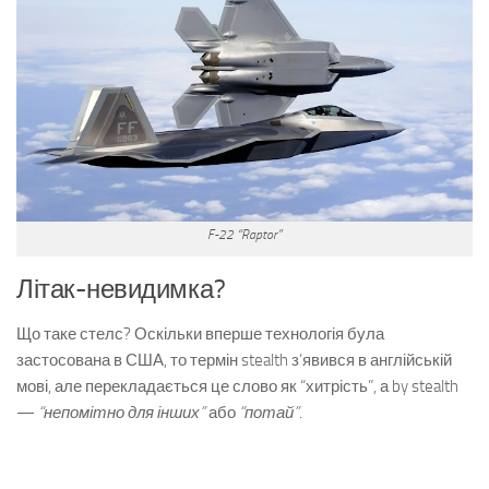
F-22 “Raptor”
Літак-невидимка?
Що таке стелс? Оскільки вперше технологія була
застосована в США, то термін stealth з’явився в англійській
мові, але перекладається це слово як “хитрість”, а by stealth
—
“непомітно для інших”
або
“потай”
.