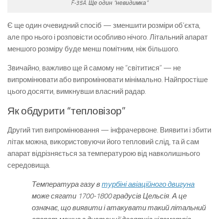
F-35A. Ще один “невидимка”
Є ще один очевидний спосіб — зменшити розміри об’єкта,
але про нього і розповісти особливо нічого. Літальний апарат
меншого розміру буде менш помітним, ніж більшого.
Звичайно, важливо ще й самому не “світитися” — не
випромінювати або випромінювати мінімально. Найпростіше
цього досягти, вимкнувши власний радар.
Як обдурити “тепловізор”
Другий тип випромінювання — інфрачервоне. Виявити і збити
літак можна, використовуючи його тепловий слід, та й сам
апарат відрізняється за температурою від навколишнього
середовища.
Температура газу в
турбіні авіаційного двигуна
може сягати 1700-1800 градусів Цельсія. А це
означає, що виявити і атакувати такий літальний