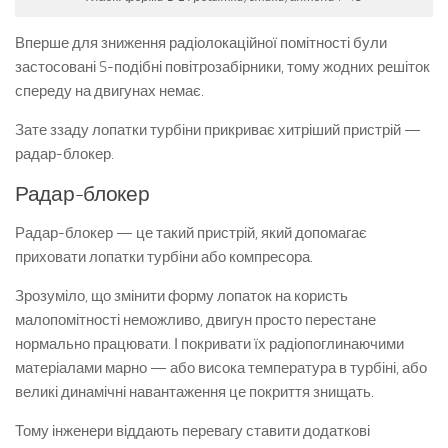
Вперше для зниження радіолокаційної помітності були
застосовані S-подібні повітрозабірники, тому жодних решіток
спереду на двигунах немає.
Зате ззаду лопатки турбіни прикриває хитріший пристрій —
радар-блокер.
Радар-блокер
Радар-блокер — це такий пристрій, який допомагає
приховати лопатки турбіни або компресора.
Зрозуміло, що змінити форму лопаток на користь
малопомітності неможливо, двигун просто перестане
нормально працювати. І покривати їх радіопоглинаючими
матеріалами марно — або висока температура в турбіні, або
великі динамічні навантаження це покриття знищать.
Тому інженери віддають перевагу ставити додаткові