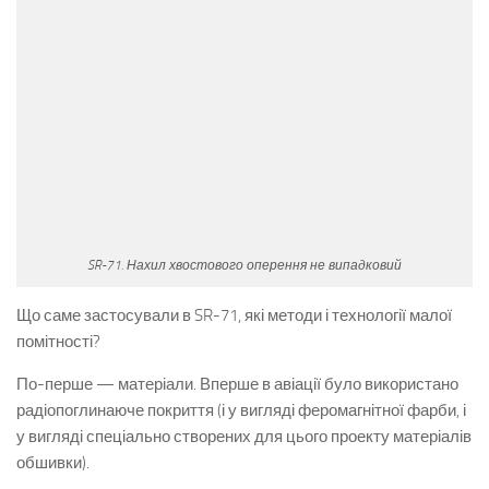
SR-71. Нахил хвостового оперення не випадковий
Що саме застосували в SR-71, які методи і технології малої
помітності?
По-перше — матеріали. Вперше в авіації було використано
радіопоглинаюче покриття (і у вигляді феромагнітної фарби, і
у вигляді спеціально створених для цього проекту матеріалів
обшивки).