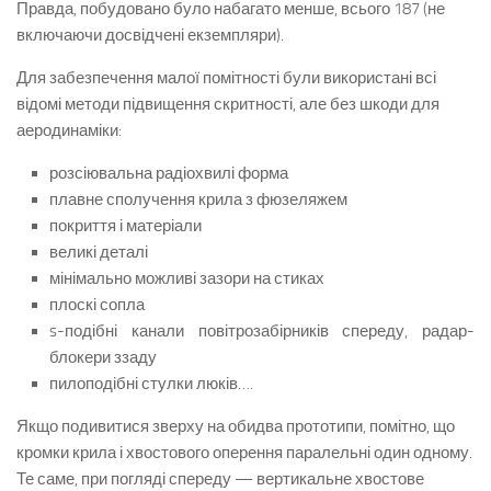
Правда, побудовано було набагато менше, всього 187 (не
включаючи досвідчені екземпляри).
Для забезпечення малої помітності були використані всі
відомі методи підвищення скритності, але без шкоди для
аеродинаміки:
розсіювальна радіохвилі форма
плавне сполучення крила з фюзеляжем
покриття і матеріали
великі деталі
мінімально можливі зазори на стиках
плоскі сопла
s-подібні канали повітрозабірників спереду, радар-
блокери ззаду
пилоподібні стулки люків….
Якщо подивитися зверху на обидва прототипи, помітно, що
кромки крила і хвостового оперення паралельні один одному.
Те саме, при погляді спереду — вертикальне хвостове