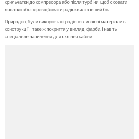
крильчатки до компресора або після турбіни, щоб сховати
лопатки або перевідбивати радіохвилі в інший бік.
Природно, були використані радіопоглинаючі матеріали в
конструкції, і таке ж покриття у вигляді фарби, і навіть
спеціальне напилення для скління кабіни.