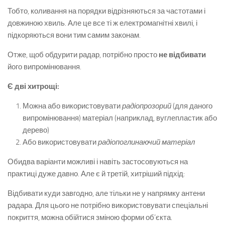
Тобто, коливання на порядки відрізняються за частотами і
довжиною хвиль. Але це все ті ж електромагнітні хвилі, і
підкоряються вони тим самим законам.
Отже, щоб обдурити радар, потрібно просто
не відбивати
його випромінювання.
Є дві хитрощі:
Можна або використовувати
радіопрозорий
(для даного
випромінювання) матеріал (наприклад, вуглепластик або
дерево)
Або використовувати
радіопоглинаючий матеріал
Обидва варіанти можливі і навіть застосовуються на
практиці дуже давно. Але є й третій, хитріший підхід:
Відбивати куди завгодно, але тільки не у напрямку антени
радара. Для цього не потрібно використовувати спеціальні
покриття, можна обійтися зміною форми об’єкта.