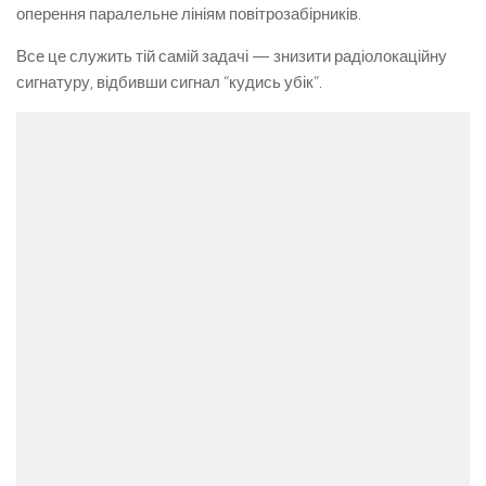
оперення паралельне лініям повітрозабірників.
Все це служить тій самій задачі — знизити радіолокаційну
сигнатуру, відбивши сигнал “кудись убік”.