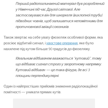
Перший радіопоглинаючий матеріал був розроблений
у Німеччині під час Другої світової. Але
застосовувався він для шноркеля (вихлопної труби)
підводних човнів, щоб залишатися непомітними для
протичовнової авіації союзників.
Також звертає на себе увагу фюзеляж особливої форми, яка
розсіює відбитий сигнал, і
хвостове оперення
, яке було
нахилене під кутом більше 90 градусів до фюзеляжу.
Ідеальним відбивачем вважається “кутовий”, тому
що відбиває сигнал строго у зворотному напрямку.
Кутовий відбивач — це така фігура, де всі 3
площини перпендикулярні.
Один із найпростіших прийомів зниження радіолокаційної
помітності — уникати прямих кутів.