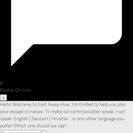
B
Booker
On-line
×
Hello! Welcome to Cast Away Hvar. I'm thrilled to help you plan
your escape to nature. To make our communication easier, I can
speak: English | Deutsch | Hrvatski ...or any other language you
prefer! Which one should we use?