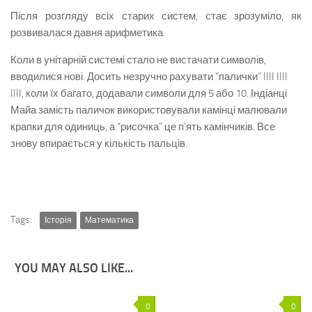
Після розгляду всіх старих систем, стає зрозуміло, як
розвивалася давня арифметика.
Коли в унітарній системі стало не вистачати символів,
вводилися нові. Досить незручно рахувати “палички” IIII IIII
IIII, коли їх багато, додавали символи для 5 або 10. Індіанці
Майа замість паличок використовували камінці малювали
крапки для одиниць, а “рисочка” це п’ять камінчиків. Все
знову впирається у кількість пальців.
Tags:
Історія
Математика
YOU MAY ALSO LIKE...
0
0