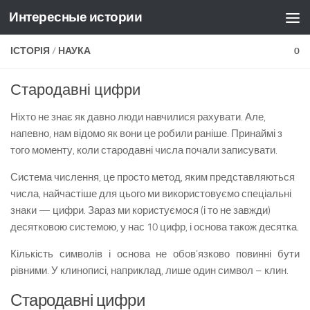
Интересные истории
Skip to content
ІСТОРІЯ
/
НАУКА
0
Стародавні цифри
Ніхто не знає як давно люди навчилися рахувати. Але,
напевно, нам відомо як вони це робили раніше. Принаймі з
того моменту, коли стародавні числа почали записувати.
Система числення, це просто метод, яким представляються
числа, найчастіше для цього ми використовуємо спеціальні
знаки — цифри. Зараз ми користуємося (і то не завжди)
десятковою системою, у нас 10 цифр, і основа також десятка.
Кількість символів і основа не обов’язково повинні бути
рівними. У клинописі, наприклад, лише один символ – клин.
Стародавні цифри