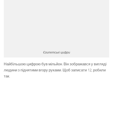
Єгипетські цифри
Найбільшою цифрою був мільйон. Він зображався у вигляді
людини з піднятими вгору руками. Щоб записати 12, робили
так.