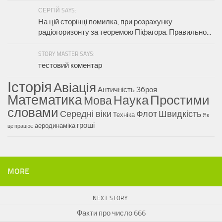
СЕРГІЙ SAYS:
На цій сторінці помилка, при розрахунку
радіогоризонту за теоремою Піфагора. Правильно...
STORY MASTER SAYS:
тестовий коментар
Історія
Авіація
Античність
Зброя
Математика
Наука
Простими
Мова
словами
Середні віки
Флот
Швидкість
Техніка
Як
гроші
аеродинаміка
це працює
MORE
NEXT STORY
Факти про число 666