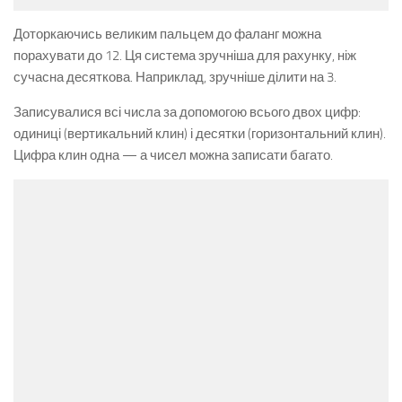
Доторкаючись великим пальцем до фаланг можна
порахувати до 12. Ця система зручніша для рахунку, ніж
сучасна десяткова. Наприклад, зручніше ділити на 3.
Записувалися всі числа за допомогою всього двох цифр:
одиниці (вертикальний клин) і десятки (горизонтальний клин).
Цифра клин одна — а чисел можна записати багато.