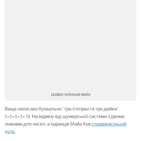
Цифри індіанців майа
Вище написано буквально “три п’ятірки та три двійки”,
5+5+5+3=18. На відміну від шумерської системи з двома
знаками для чисел, а індіанців Майа був
справжнісінький
нуль
.