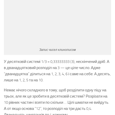
Запис чисел клинописом
У десятковій системі 1/3 = 0,33333333 (3), нескінчений дріб. А
в дванадцятковий розподіл на 3 — це ціле число. Адже
“дванадцятка” ділиться на 1, 2, 3, 4, 6 і саме на себе. А десять,
лише на 1, 2, 5 та на 10.
Немає нічого складного в тому, щоб розділити одну піцу на
трьох, але як це зробити в десятковій системі? Розрізати на
10 рівних частин і взяти по скільки … Цілі шматки не вийдуть.
А от якщо основа “12”, то розподіл на три дасть 0,4.
Дванадцять шматочків по 4 кожному.