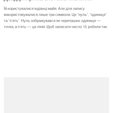
Їй користувалися індіанці майя. Але для запису
використовувалися лише три символи. Це “нуль”, “одиниця”
та “п’ять”. Нуль зображувався як черепашки, одиниця —
точка, а п’ять — це лінія. Щоб записати число 18, робили так: