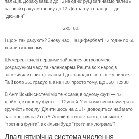
пальців. Дорахувавши до 12 на одній руці загинаємо палець
на іншій і рахуємо знову до 12. Два загнуті пальці — дві
“дюжини”.
12х5=60.
І що ж так рахують? Знову час. На циферблаті 12 годин по 60
хвилин у кожному.
Шумерські вчені першими зайнялися астрономією,
розрахунком часу та календарем. Решта всіх народів
запозичили в них ці знання. І до сьогодні нічого не змінилося.
Та й коло 360 градусів, а не 100, просто тому, що 360=12х30.
В Англійській системі мір те ж саме, в одному футі — 12
дюймів, в одному фунті — 12 унцій. У всьому винні шумери та
зручність поділу. Ділити щось на 2, 3 і 4 доводиться набагато
частіше, ніж на 2 і на 5. Англійці точно знають, скільки це
“третина фунта”, а скільки буде “третина кілограма”?
Двадцятирічна система числення