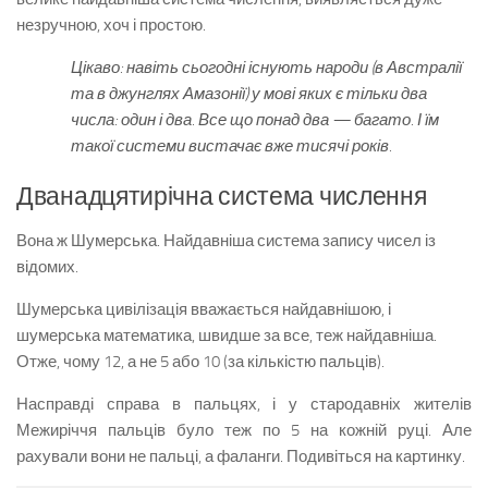
незручною, хоч і простою.
Цікаво: навіть сьогодні існують народи (в Австралії
та в джунглях Амазонії) у мові яких є тільки два
числа: один і два. Все що понад два — багато. І їм
такої системи вистачає вже тисячі років.
Дванадцятирічна система числення
Вона ж Шумерська. Найдавніша система запису чисел із
відомих.
Шумерська цивілізація вважається найдавнішою, і
шумерська математика, швидше за все, теж найдавніша.
Отже, чому 12, а не 5 або 10 (за кількістю пальців).
Насправді справа в пальцях, і у стародавніх жителів
Межиріччя пальців було теж по 5 на кожній руці. Але
рахували вони не пальці, а фаланги. Подивіться на картинку.