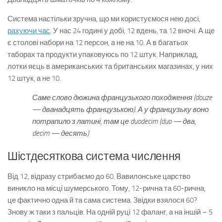
Система настільки зручна, що ми користуємося нею досі,
рахуючи час
. У нас 24 годині у добі, 12 вдень, та 12 вночі. А ще
є столові набори на 12 персон, а не на 10. А в багатьох
таборах та продукти упаковуюсь по 12 штук. Наприклад,
лотки яєць в американських та британських магазинах, у них
12 штук, а не 10.
Саме слово дюжина французького походження (douze
— дванадцять французькою). А у французьку воно
потрапило з латині, там це duodecim (duo — два,
decim — десять)
Шістдесяткова система числення
Від 12, відразу стрибаємо до 60. Вавилонське царство
виникло на місці шумерського. Тому, 12-рична та 60-рична,
це фактично одна й та сама система. Звідки взялося 60?
Знову ж таки з пальців. На одній руці 12 фаланг, а на іншій – 5