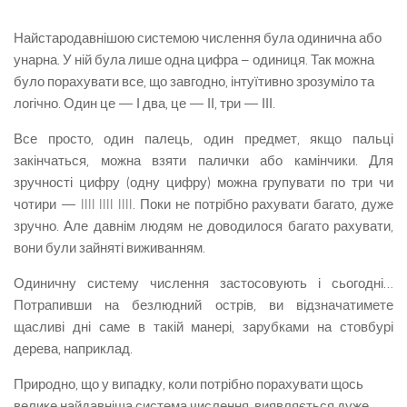
Найстародавнішою системою числення була одинична або
унарна. У ній була лише одна цифра – одиниця. Так можна
було порахувати все, що завгодно, інтуїтивно зрозуміло та
логічно. Один це — І два, це — ІІ, три — ІІІ.
Все просто, один палець, один предмет, якщо пальці
закінчаться, можна взяти палички або камінчики. Для
зручності цифру (одну цифру) можна групувати по три чи
чотири — IIII IIII IIII. Поки не потрібно рахувати багато, дуже
зручно. Але давнім людям не доводилося багато рахувати,
вони були зайняті виживанням.
Одиничну систему числення застосовують і сьогодні…
Потрапивши на безлюдний острів, ви відзначатимете
щасливі дні саме в такій манері, зарубками на стовбурі
дерева, наприклад.
Природно, що у випадку, коли потрібно порахувати щось
велике найдавніша система числення, виявляється дуже