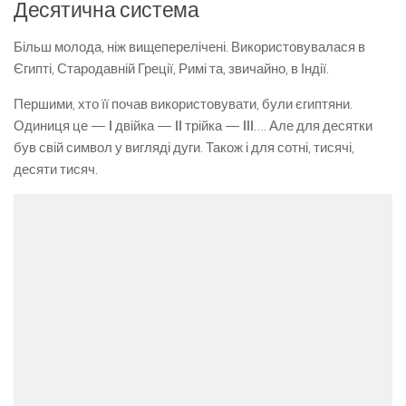
Десятична система
Більш молода, ніж вищеперелічені. Використовувалася в
Єгипті, Стародавній Греції, Римі та, звичайно, в Індії.
Першими, хто її почав використовувати, були єгиптяни.
Одиниця це —
I
двійка —
II
трійка —
III
…. Але для десятки
був свій символ у вигляді дуги. Також і для сотні, тисячі,
десяти тисяч.