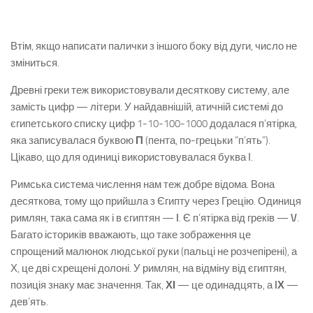
Втім, якщо написати палички з іншого боку від дуги, число не
зміниться.
Древні греки теж використовували десяткову систему, але
замість цифр — літери. У найдавнішій, атичній системі до
єгипетського списку цифр 1-10-100-1000 додалася п’ятірка,
яка записувалася буквою
Π
(пента, по-грецьки “п’ять”).
Цікаво, що для одиниці використовувалася буква Ι.
Римська система числення нам теж добре відома. Вона
десяткова, тому що прийшла з Єгипту через Грецію. Одиниця
римлян, така сама як і в єгиптян —
I
. Є п’ятірка від греків —
V
.
Багато істориків вважають, що таке зображення це
спрощений малюнок людської руки (пальці не розчепірені), а
Х, це дві схрещені долоні. У римлян, на відміну від єгиптян,
позиція знаку має значення. Так,
ХІ
— це одинадцять, а
IХ
—
дев’ять.