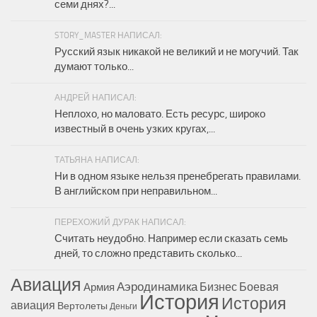
семи днях?...
STORY_MASTER НАПИСАЛ:
Русский язык никакой не великий и не могучий. Так
думают только...
АНДРЕЙ НАПИСАЛ:
Неплохо, но маловато. Есть ресурс, широко
известный в очень узких кругах,...
ТАТЬЯНА НАПИСАЛ:
Ни в одном языке нельзя пренебрегать правилами.
В английском при неправильном...
ПЕРЕХОЖИЙ ДУРАК НАПИСАЛ:
Считать неудобно. Например если сказать семь
дней, то сложно представить сколько...
Авиация
Аэродинамика
Бизнес
Боевая
Армия
История
История
авиация
Вертолеты
Деньги