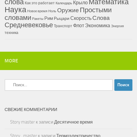
Математика
слова
Крыло
Как это работает
Календарь
Наука
Простыми
Оружие
Новое время
Ноль
словами
Слова
Скорость
Рим
Рыцари
Ракеты
Средневековье
Флот
Экономика
Транспорт
Энергия
техника
MORE
Найти:
СВЕЖИЕ КОММЕНТАРИИ
Story master
к записи
Десятичное время
Story_master
к записи
Термоэлектричество