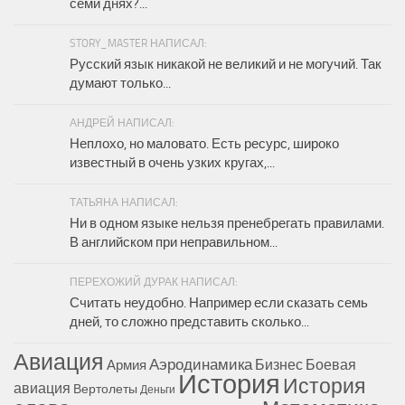
семи днях?...
STORY_MASTER НАПИСАЛ:
Русский язык никакой не великий и не могучий. Так
думают только...
АНДРЕЙ НАПИСАЛ:
Неплохо, но маловато. Есть ресурс, широко
известный в очень узких кругах,...
ТАТЬЯНА НАПИСАЛ:
Ни в одном языке нельзя пренебрегать правилами.
В английском при неправильном...
ПЕРЕХОЖИЙ ДУРАК НАПИСАЛ:
Считать неудобно. Например если сказать семь
дней, то сложно представить сколько...
Авиация
Аэродинамика
Бизнес
Боевая
Армия
История
История
авиация
Вертолеты
Деньги