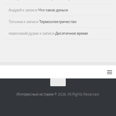
Андрей
к записи
Что такое деньги
Татьяна
к записи
Термоэлектричество
перехожий дурак
к записи
Десятичное время
Интересные истории © 2026. All Rights Reserved.