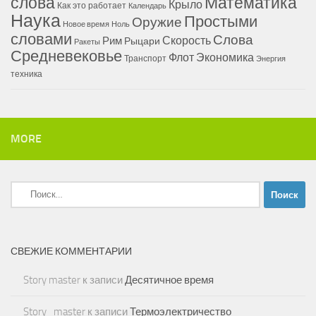
Математика
слова
Крыло
Как это работает
Календарь
Наука
Простыми
Оружие
Новое время
Ноль
словами
Слова
Скорость
Рим
Рыцари
Ракеты
Средневековье
Флот
Экономика
Транспорт
Энергия
техника
MORE
Найти:
СВЕЖИЕ КОММЕНТАРИИ
Story master
к записи
Десятичное время
Story_master
к записи
Термоэлектричество