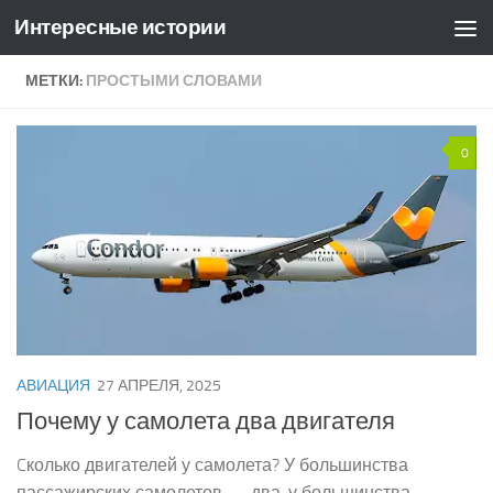
Интересные истории
Skip to content
МЕТКИ:
ПРОСТЫМИ СЛОВАМИ
0
АВИАЦИЯ
27 АПРЕЛЯ, 2025
Почему у самолета два двигателя
Cколько двигателей у самолета? У большинства
пассажирских самолетов — два, у большинства