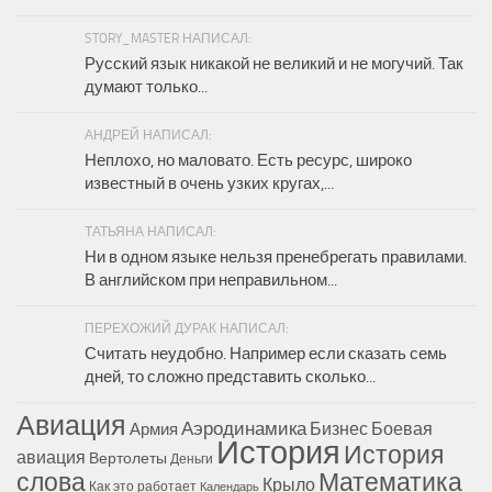
STORY_MASTER НАПИСАЛ:
Русский язык никакой не великий и не могучий. Так
думают только...
АНДРЕЙ НАПИСАЛ:
Неплохо, но маловато. Есть ресурс, широко
известный в очень узких кругах,...
ТАТЬЯНА НАПИСАЛ:
Ни в одном языке нельзя пренебрегать правилами.
В английском при неправильном...
ПЕРЕХОЖИЙ ДУРАК НАПИСАЛ:
Считать неудобно. Например если сказать семь
дней, то сложно представить сколько...
Авиация
Аэродинамика
Бизнес
Боевая
Армия
История
История
авиация
Вертолеты
Деньги
Математика
слова
Крыло
Как это работает
Календарь