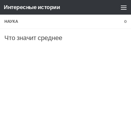
Интересные истории
Skip to content
НАУКА
0
Что значит среднее