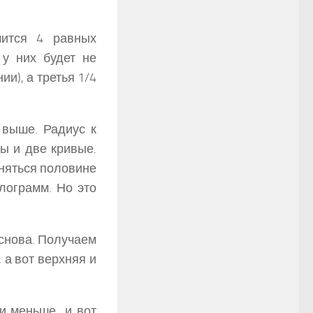
чится 4 равных
 у них будет не
и), а третья 1/4
 выше. Радиус к
ы и две кривые.
вняться половине
лограмм. Но это
 снова. Получаем
 а вот верхняя и
 и меньше и вот