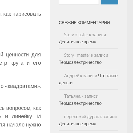
: как нарисовать
СВЕЖИЕ КОММЕНТАРИИ
Story master
к записи
Десятичное время
ой ценности для
Story_master
к записи
Термоэлектричество
етр круга и его
Андрей
к записи
Что такое
деньги
о «квадратами»,
Татьяна
к записи
Термоэлектричество
сь вопросом, как
ь и линейку. И
перехожий дурак
к записи
Десятичное время
Для начало нужно