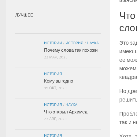
выясни
Что
ЛУЧШЕЕ
сло
Это за
ИСТОРИИ
/
ИСТОРИЯ
/
НАУКА
Почему слова так похожи
имеющи
22 МАР, 2025
ее мож
можем 
ИСТОРИЯ
квадра
Кому выгодно
19 ОКТ, 2023
Но дре
решить
ИСТОРИЯ
/
НАУКА
Что открыл Архимед
Пробле
23 АВГ, 2023
так и 
Хотя 
ИСТОРИЯ