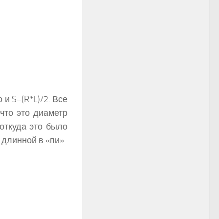
и S=(R*L)/2. Все
 что это диаметр
 откуда это было
 длинной в «пи».