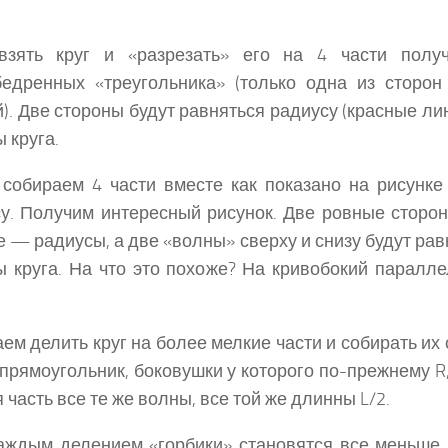
взять круг и «разрезать» его на 4 части полу
едренных «треугольника» (только одна из сторон
). Две стороны будут равняться радиусу (красные лини
 круга.
собираем 4 части вместе как показано на рисунке
у. Получим интересный рисунок. Две ровные сторон
 — радиусы, а две «волны» сверху и снизу будут ра
 круга. На что это похоже? На кривобокий паралле
ем делить круг на более мелкие части и собирать их
прямоугольник, боковушки у которого по-прежнему R,
 часть все те же волны, все той же длинны L/2.
аждым делением «горбики» становятся все меньше