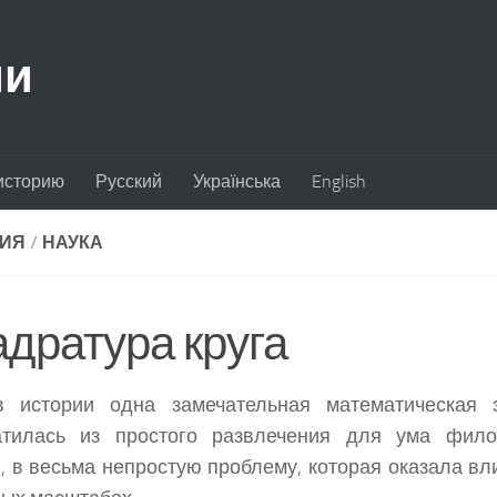
ии
историю
Русский
Українська
English
ИЯ
/
НАУКА
адратура круга
в истории одна замечательная математическая з
атилась из простого развлечения для ума фил
, в весьма непростую проблему, которая оказала вл