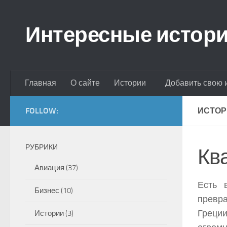
Skip to content
Интересные истор
Главная
О сайте
Истории
Добавить свою 
FOLLOW:
ИСТОР
РУБРИКИ
Кв
Авиация
(37)
Есть 
Бизнес
(10)
превр
Греции
Истории
(3)