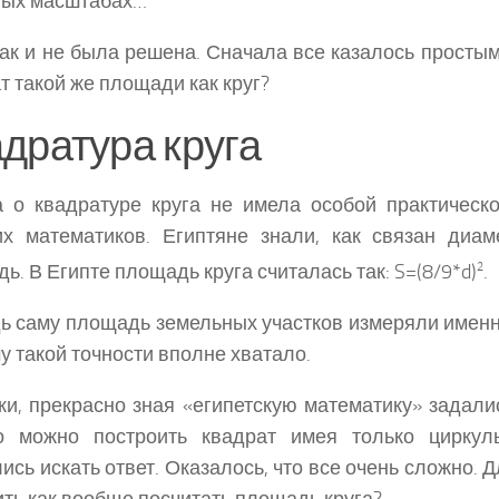
ных масштабах…
так и не была решена. Сначала все казалось простым
т такой же площади как круг?
дратура круга
 о квадратуре круга не имела особой практическ
х математиков. Египтяне знали, как связан диам
ь. В Египте площадь круга считалась так: S=(8/9*d)
2
.
ь саму площадь земельных участков измеряли именн
у такой точности вполне хватало.
ки, прекрасно зная «египетскую математику» задали
о можно построить квадрат имея только циркул
ись искать ответ. Оказалось, что все очень сложно. 