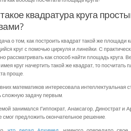
ть как вообще посчитать площадь круга?
 такое квадратура круга прост
вами?
дача о том, как построить квадрат такой же площади 
йся круг с помочью циркуля и линейки. С практическ
но рассматривать как способ найти площадь круга. В
имея круг начертить такой же квадрат, то посчитать 
та проще.
вних математиков интересовала интеллектуальная с
 сложную задачу первым.
мой занимался Гиппократ, Анаксагор, Динострат и А
не смог предложить окончательное решение.
то,
что делал Архимед
, намного опередило свое 