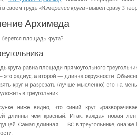
 в своем труде
«Измерение круга»
вывел сразу 3 тео
ение Архимеда
 берется площадь круга?
реугольника
ь круга равна площади прямоугольного треугольника
— это радиус, а второй — длинна окружности. Объясня
зять круг и разрезать (лучше мысленно) его на мень
уложить в треугольник.
сунке ниже видно, что синий круг «разворачива
ей длинны чем красный. Итак, каждая новая лент
ущей. Самая длинная — ВС в треугольнике, она же L
ости.