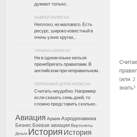
думают только...
АНДРЕЙ НАПИСАЛ:
Неплохо, но маловато. Есть
ресурс, широко известный в
очень узких кругах,...
ТАТЬЯНА НАПИСАЛ:
Ни в одном языке нельзя
Считае
пренебрегать правилами. В
правил
английском при неправильном...
(или 2
ПЕРЕХОЖИЙ ДУРАК НАПИСАЛ:
знать?
Считать неудобно. Например
если сказать семь дней, то
сложно представить сколько...
Авиация
Аэродинамика
Армия
Бизнес
Боевая авиация
Вертолеты
История
История
Деньги