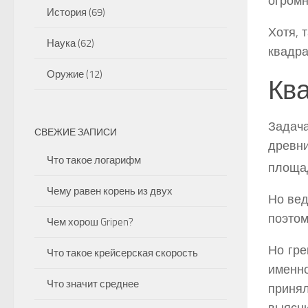
огром
История
(69)
Хотя, 
Наука
(62)
квадра
Оружие
(12)
Ква
Задача
СВЕЖИЕ ЗАПИСИ
древни
Что такое логарифм
площад
Чему равен корень из двух
Но вед
поэтом
Чем хорош Gripen?
Но гре
Что такое крейсерская скорость
именн
Что значит среднее
принял