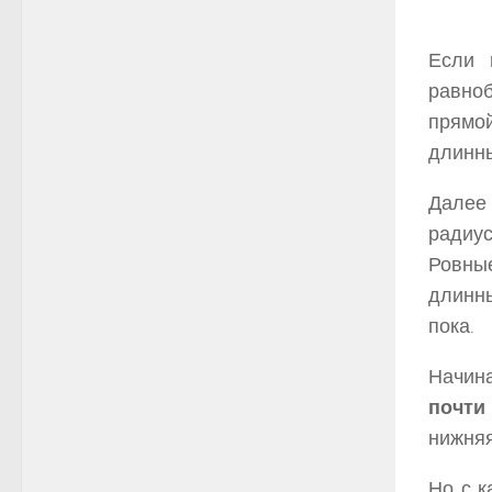
Если 
равноб
прямой
длинны
Далее 
радиус
Ровные
длинны
пока.
Начина
почти
нижняя
Но с к