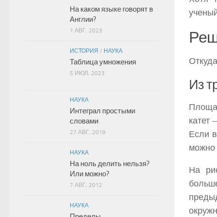
На каком языке говорят в
ученый
Англии?
1 АВГ, 2023
Реш
ИСТОРИЯ
/
НАУКА
Откуда
Таблица умножения
5 ИЮЛ, 2023
Из т
НАУКА
Площад
Интеграл простыми
катет 
словами
27 АВГ, 2019
Если в
можно 
НАУКА
На ноль делить нельзя?
На ри
Или можно?
больш
7 АВГ, 2012
предыд
НАУКА
окружн
Пределы