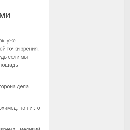
ыми
как уже
ой точки зрения,
едь если мы
площадь
торона дела,
рхимед, но никто
время. Великий