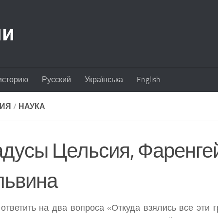
ии
историю
Русский
Українська
English
ИЯ
/
НАУКА
адусы Цельсия, Фаренгей
львина
ответить на два вопроса
«Откуда взялись все эти 