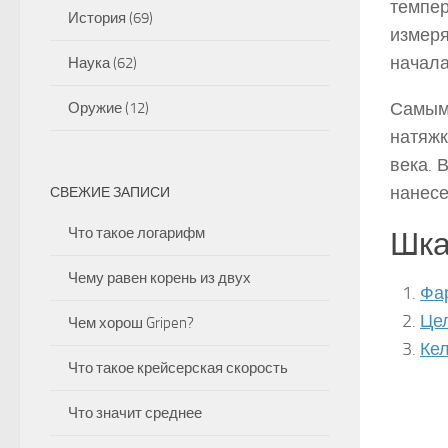
темпе
История
(69)
измер
начал
Наука
(62)
Самым 
Оружие
(12)
натяжк
века. 
нанесе
СВЕЖИЕ ЗАПИСИ
Что такое логарифм
Шка
Чему равен корень из двух
Фа
Це
Чем хорош Gripen?
Ке
Что такое крейсерская скорость
Что значит среднее