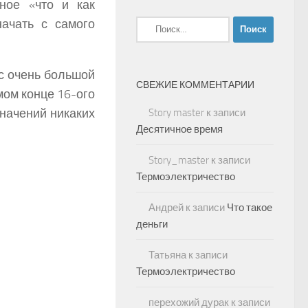
ное «что и как
ачать с самого
Найти:
с очень большой
СВЕЖИЕ КОММЕНТАРИИ
мом конце 16-ого
значений никаких
Story master
к записи
Десятичное время
Story_master
к записи
Термоэлектричество
Андрей
к записи
Что такое
деньги
Татьяна
к записи
Термоэлектричество
перехожий дурак
к записи