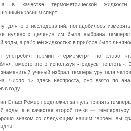
 а в качестве термометрической жидкости 
шенный красным спирт.
у, для его исследований, понадобилось измерять
тве нулевого деления им была выбрана температ
й воды, а рабочей жидкостью в приборе было льняно
н употребил термин «термометр», но слово «т
блял, вместо этого используя «градусы теплоты». 
 знаменитый ученый избрал температуру тела челов
на. Число 12 здесь неспроста, оно взято по ана
в в году.
ин Олаф Рёмер предложил за нуль принять темпера
й воды, а в качестве второй точки — температуру
орошо знаком со следующим нашим героем, вы сра
идеи.