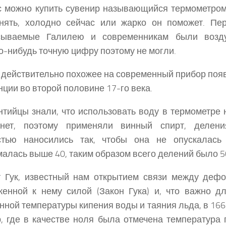
 можно купить сувенир называющийся термометром
онять, холодно сейчас или жарко он поможет. Пе
сываемые Галилею и современникам были возд
о-нибудь точную цифру поэтому не могли.
 действительно похожее на современный прибор поя
ции во второй половине 17-го века.
тийцы знали, что использовать воду в термометре н
знет, поэтому применяли винный спирт, делен
стью наносились так, чтобы она не опускалас
алась выше 40, таким образом всего делений было 5
т Гук, известный нам открытием связи между деф
енной к нему силой (Закон Гука) и, что важно дл
нной температуры кипения воды и таяния льда, в 166
, где в качестве ноля была отмечена температура 