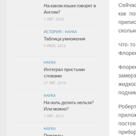
Сейчас
На каком языке говорят в
Англии?
как п
1 АВГ, 2023
припи
скольк
ИСТОРИЯ
/
НАУКА
Таблица умножения
Что-то
5 ИЮЛ, 2023
Флорен
НАУКА
Флорен
Интеграл простыми
замер
словами
27 АВГ, 2019
жидко
подним
НАУКА
На ноль делить нельзя?
Робер
Или можно?
прилож
7 АВГ, 2012
постоя
НАУКА
прибор
Пределы