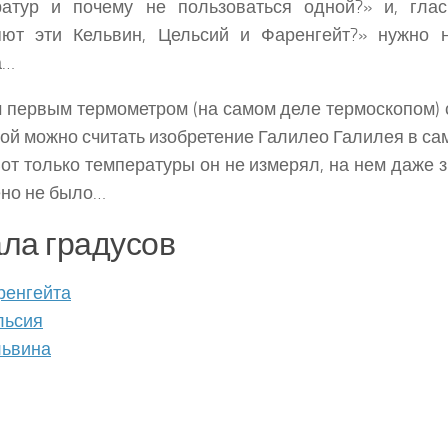
ратур и почему не пользоваться одной?» и, глас
яют эти Кельвин, Цельсий и Фаренгейт?»
нужно н
а…
первым термометром (на самом деле термоскопом) 
ой можно считать изобретение Галилео Галилея в са
Вот только температуры он не измерял, на нем даже 
но не было…
ла градусов
ренгейта
льсия
львина