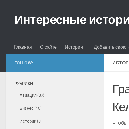
Skip to content
Интересные истор
Главная
О сайте
Истории
Добавить свою 
FOLLOW:
ИСТОР
РУБРИКИ
Гр
Авиация
(37)
Ке
Бизнес
(10)
Истории
(3)
Чтобы 