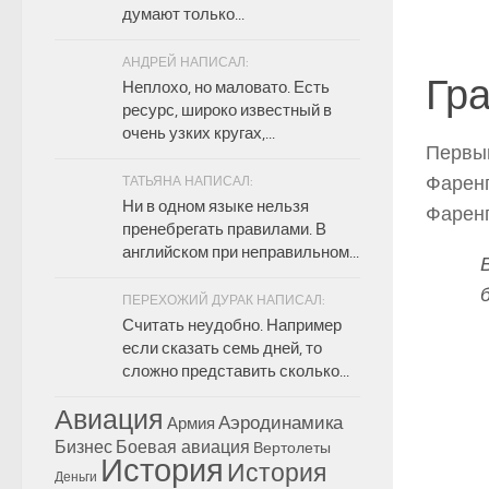
думают только...
АНДРЕЙ НАПИСАЛ:
Гр
Неплохо, но маловато. Есть
ресурс, широко известный в
очень узких кругах,...
Первым
Фарен
ТАТЬЯНА НАПИСАЛ:
Ни в одном языке нельзя
Фаренг
пренебрегать правилами. В
английском при неправильном...
ПЕРЕХОЖИЙ ДУРАК НАПИСАЛ:
Считать неудобно. Например
если сказать семь дней, то
сложно представить сколько...
Авиация
Аэродинамика
Армия
Бизнес
Боевая авиация
Вертолеты
История
История
Деньги