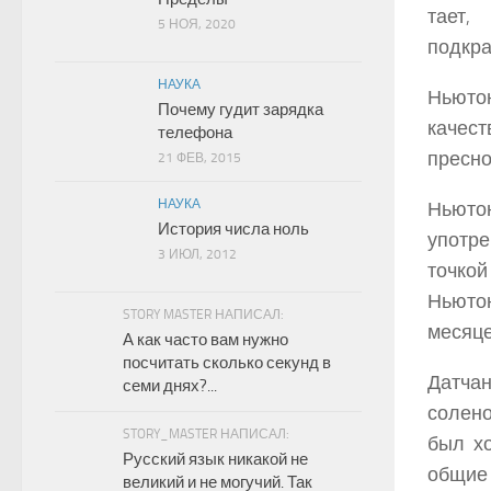
тает,
5 НОЯ, 2020
подкра
НАУКА
Ньютон
Почему гудит зарядка
качес
телефона
пресно
21 ФЕВ, 2015
НАУКА
Ньюто
История числа ноль
употре
3 ИЮЛ, 2012
точкой
Ньюто
STORY MASTER НАПИСАЛ:
месяце
А как часто вам нужно
посчитать сколько секунд в
Датчан
семи днях?...
солено
STORY_MASTER НАПИСАЛ:
был х
Русский язык никакой не
общие 
великий и не могучий. Так