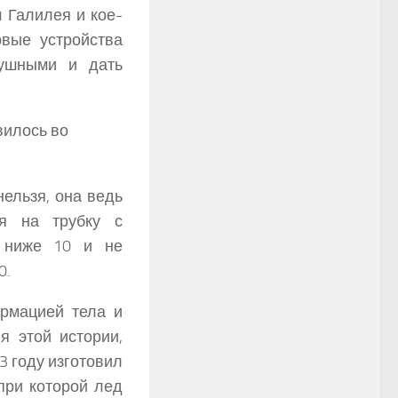
 Галилея и кое-
рвые устройства
ушными и дать
вилось во
ельзя, она ведь
ия на трубку с
ь ниже 10 и не
0.
ормацией тела и
я этой истории,
3 году изготовил
при которой лед