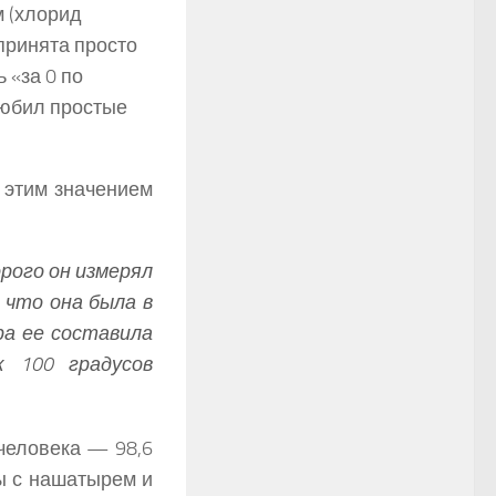
м (хлорид
принята просто
 «за 0 по
любил простые
С этим значением
рого он измерял
, что она была в
ра ее составила
к 100 градусов
человека — 98,6
ы с нашатырем и