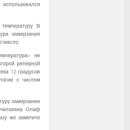
использовался
 температуру. В
ура замерзания
е масло.
емпература» не
Второй реперной
ека 12 градусов
логии с числом
туру замерзания
 человека. Олаф
зу же заметите