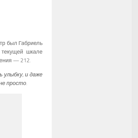
тр был Габриель
о текущей шкале
пения — 212.
улыбку, и даже
не просто.