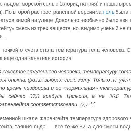
о льдом, морской солью (хлорид натрия) и нашатыре
). По второй распространенной версии за
ноль
была 
атура зимой на улице. Довольно необычно было взять
ейту» смесь из трех веществ, но, видимо ученый не 
ии…
 точкой отсчета стала температура тела человека. 
а еще одна занятная история.
В качестве эталонного человека, температуру кото
для опыта, физик выбрал свою жену. Только не учел
то время нездорова и ее «нормальная» температу
бы сейчас 37,8 градуса Цельсия, а не 36,6. Та
Фаренгейта соответствовали 37,7 °C.
еменной шкале Фаренгейта температура здорового 
ейта, таяния льда — все те же 32, а для смеси вод