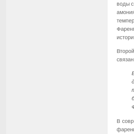
воды с
амония
темпер
Фаренг
истор
Второй
связан
В совр
фаренг