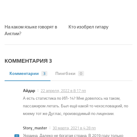
На каком языке говорят в
Кто изобрел гитару
Англии?
КОММЕНТАРИЯ 3
Комментарии
3
Пингбэки
0
Айдар
22 апреля, 2022 в 8:17 пп
А есть статистика по ИЛ-14? Мне довелось на таком,
пассажиром летать. Был ещё какой то чехословацкий, по
моему тот же Дуглас, производимый по лицензии.
Story_master
30 марта, 2021 в 4:28 пп
Украина. Далеко не богатая страна. В 2019 году только