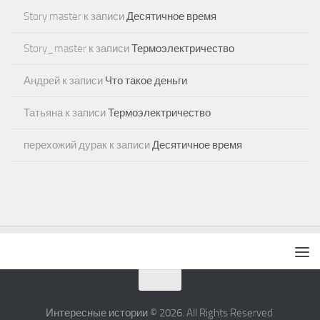
Story master
к записи
Десятичное время
Story_master
к записи
Термоэлектричество
Андрей
к записи
Что такое деньги
Татьяна
к записи
Термоэлектричество
перехожий дурак
к записи
Десятичное время
Интересные истории © 2026. All Rights Reserved.