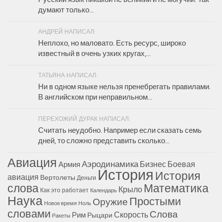
думают только...
АНДРЕЙ НАПИСАЛ:
Неплохо, но маловато. Есть ресурс, широко
известный в очень узких кругах,...
ТАТЬЯНА НАПИСАЛ:
Ни в одном языке нельзя пренебрегать правилами.
В английском при неправильном...
ПЕРЕХОЖИЙ ДУРАК НАПИСАЛ:
Считать неудобно. Например если сказать семь
дней, то сложно представить сколько...
Авиация
Аэродинамика
Бизнес
Боевая
Армия
История
История
авиация
Вертолеты
Деньги
Математика
слова
Крыло
Как это работает
Календарь
Наука
Простыми
Оружие
Новое время
Ноль
словами
Слова
Скорость
Рим
Рыцари
Ракеты