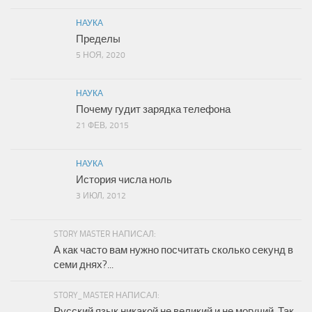
НАУКА
Пределы
5 НОЯ, 2020
НАУКА
Почему гудит зарядка телефона
21 ФЕВ, 2015
НАУКА
История числа ноль
3 ИЮЛ, 2012
STORY MASTER НАПИСАЛ:
А как часто вам нужно посчитать сколько секунд в
семи днях?...
STORY_MASTER НАПИСАЛ:
Русский язык никакой не великий и не могучий. Так