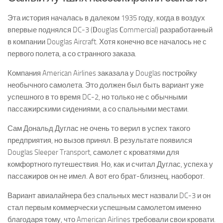
Эта история началась в далеком 1935 году, когда в воздух
впервые поднялся DC-3 (
D
ouglas
C
ommercial) разработанный
в компании Douglas Aircraft. Хотя конечно все началось не с
первого полета, а со странного заказа.
Компания American Airlines заказала у Douglas постройку
необычного самолета. Это должен был быть вариант уже
успешного в то время DC-2, но только не с обычными
пассажирскими сидениями, а со спальными местами.
Сам Дональд Дуглас не очень то верил в успех такого
предприятия, но вызов принял. В результате появился
Douglas Sleeper Transport, самолет с кроватями для
комфортного путешествия. Но, как и считал Дуглас, успеха у
пассажиров он не имел. А вот его брат-близнец, наоборот.
Вариант авиалайнера без спальных мест назвали DC-3 и он
стал первым коммерчески успешным самолетом именно
благодаря тому, что American Airlines требовали свои кровати.