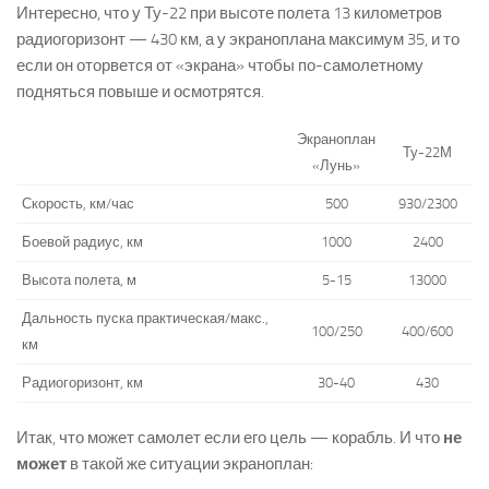
Интересно, что у Ту-22 при высоте полета 13 километров
радиогоризонт — 430 км, а у экраноплана максимум 35, и то
если он оторвется от «экрана» чтобы по-самолетному
подняться повыше и осмотрятся.
Экраноплан
Ту-22М
«Лунь»
Скорость, км/час
500
930/2300
Боевой радиус, км
1000
2400
Высота полета, м
5-15
13000
Дальность пуска практическая/макс.,
100/250
400/600
км
Радиогоризонт, км
30-40
430
Итак, что может самолет если его цель — корабль. И что
не
может
в такой же ситуации экраноплан: