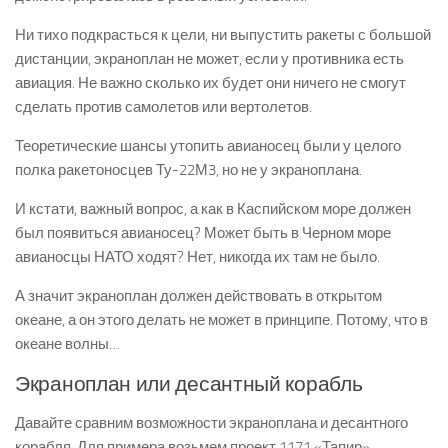
Ни тихо подкрасться к цели, ни выпустить ракеты с большой
дистанции, экраноплан не может, если у противника есть
авиация. Не важно сколько их будет они ничего не смогут
сделать против самолетов или вертолетов.
Теоретические шансы утопить авианосец были у целого
полка ракетоносцев Ту-22М3, но не у экраноплана.
И кстати, важный вопрос, а как в Каспийском море должен
был появиться авианосец? Может быть в Черном море
авианосцы НАТО ходят? Нет, никогда их там не было.
А значит экраноплан должен действовать в открытом
океане, а он этого делать не может в принципе. Потому, что в
океане волны…
Экраноплан или десантный корабль
Давайте сравним возможности экраноплана и десантного
корабля. Для примера возьмем проект 1171 «Тапир»,