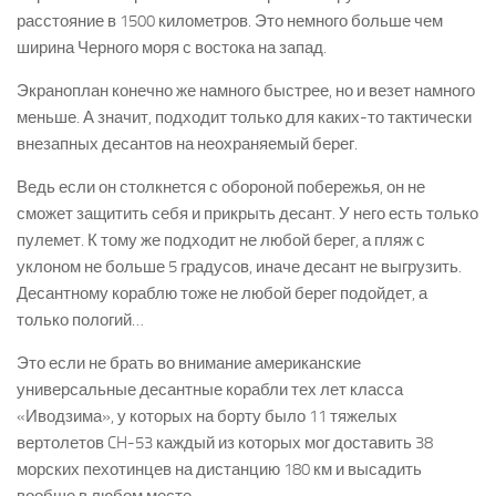
расстояние в 1500 километров. Это немного больше чем
ширина Черного моря с востока на запад.
Экраноплан конечно же намного быстрее, но и везет намного
меньше. А значит, подходит только для каких-то тактически
внезапных десантов на неохраняемый берег.
Ведь если он столкнется с обороной побережья, он не
сможет защитить себя и прикрыть десант. У него есть только
пулемет. К тому же подходит не любой берег, а пляж с
уклоном не больше 5 градусов, иначе десант не выгрузить.
Десантному кораблю тоже не любой берег подойдет, а
только пологий…
Это если не брать во внимание американские
универсальные десантные корабли тех лет класса
«Иводзима», у которых на борту было 11 тяжелых
вертолетов CH-53 каждый из которых мог доставить 38
морских пехотинцев на дистанцию 180 км и высадить
вообще в любом месте.