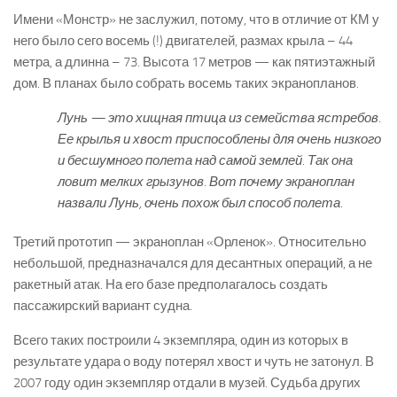
Имени «Монстр» не заслужил, потому, что в отличие от КМ у
него было сего восемь (!) двигателей, размах крыла – 44
метра, а длинна – 73. Высота 17 метров — как пятиэтажный
дом. В планах было собрать восемь таких экранопланов.
Лунь — это хищная птица из семейства ястребов.
Ее крылья и хвост приспособлены для очень низкого
и бесшумного полета над самой землей. Так она
ловит мелких грызунов. Вот почему экраноплан
назвали Лунь, очень похож был способ полета.
Третий прототип — экраноплан «Орленок». Относительно
небольшой, предназначался для десантных операций, а не
ракетный атак. На его базе предполагалось создать
пассажирский вариант судна.
Всего таких построили 4 экземпляра, один из которых в
результате удара о воду потерял хвост и чуть не затонул. В
2007 году один экземпляр отдали в музей. Судьба других