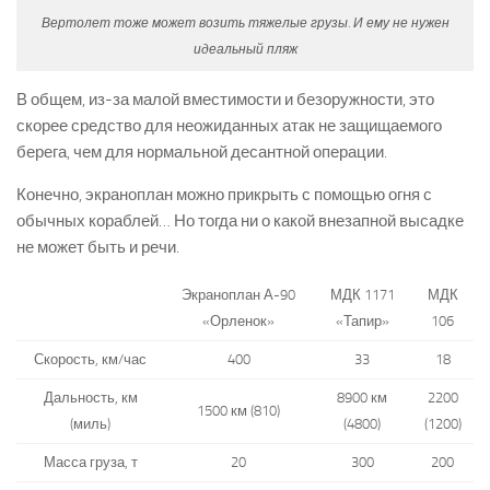
Вертолет тоже может возить тяжелые грузы. И ему не нужен
идеальный пляж
В общем, из-за малой вместимости и безоружности, это
скорее средство для неожиданных атак не защищаемого
берега, чем для нормальной десантной операции.
Конечно, экраноплан можно прикрыть с помощью огня с
обычных кораблей… Но тогда ни о какой внезапной высадке
не может быть и речи.
Экраноплан А-90
МДК 1171
МДК
«Орленок»
«Тапир»
106
Скорость, км/час
400
33
18
Дальность, км
8900 км
2200
1500 км (810)
(миль)
(4800)
(1200)
Масса груза, т
20
300
200