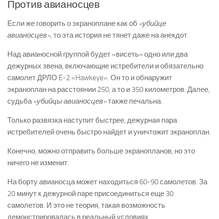
Против авианосцев
Если же говорить о экраноплане как об
«убийце
авианосцев»
, то эта история не тянет даже на анекдот.
Над авианосной группой будет «висеть» одно или два
дежурных звена, включающие истребители и обязательно
самолет ДРЛО E-2 «Hawkeye». Он то и обнаружит
экраноплан на расстоянии 250, а то и 350 километров. Далее,
судьба
«убийцы авианосцев»
также печальна.
Только развязка наступит быстрее, дежурная пара
истребителей очень быстро найдет и уничтожит экраноплан.
Конечно, можно отправить больше экранопланов, но это
ничего не изменит.
На борту авианосца может находиться 60-90 самолетов. За
20 минут к дежурной паре присоединиться еще 30
самолетов. И это не теория, такая возможность
демонстрировалась в реальный условиях.