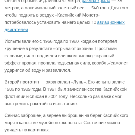
Он был огромный! Длинной 92 метра,
размах крыла
— 38
метров, а максимальный взлетный вес — 540 тонн. Для того
чтобы поднять в воздух «Каспийский Монстр»
потребовалось установить на него целых 10
авиационных
двигателей
.
Испытывали его с 1966 года по 1980, когда он потерпел
крушение в результате «отрыва от экрана». Простыми
словами, пилот поднялся слишком высоко, экранный
эффект пропал, пропала подъемная сила, корабль/самолет
ударился об воду и развалился.
Второй прототип — экраноплан «Лунь». Его испытывали с
1986 по 1989 годы. В 1991 был зачислен состав Каспийской
флотилии и списан в 2001 году. Несколько раз даже смог
выстрелить ракетой на испытаниях.
Сейчас заброшен, а вернее выброшен на берег Каспийского
моря в качестве музейного экспоната. Состояние можно
увидеть на картинках.