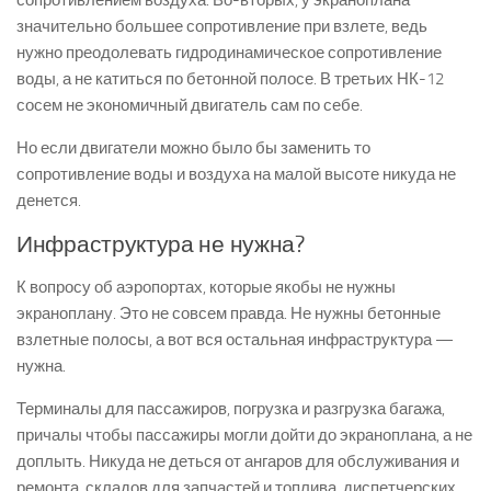
сопротивлением воздуха. Во-вторых, у экраноплана
значительно большее сопротивление при взлете, ведь
нужно преодолевать гидродинамическое сопротивление
воды, а не катиться по бетонной полосе. В третьих НК-12
сосем не экономичный двигатель сам по себе.
Но если двигатели можно было бы заменить то
сопротивление воды и воздуха на малой высоте никуда не
денется.
Инфраструктура не нужна?
К вопросу об аэропортах, которые якобы не нужны
экраноплану. Это не совсем правда. Не нужны бетонные
взлетные полосы, а вот вся остальная инфраструктура —
нужна.
Терминалы для пассажиров, погрузка и разгрузка багажа,
причалы чтобы пассажиры могли дойти до экраноплана, а не
доплыть. Никуда не деться от ангаров для обслуживания и
ремонта, складов для запчастей и топлива, диспетчерских