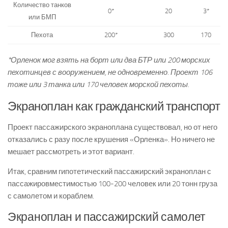
Количество танков
0*
20
3*
или БМП
Пехота
200*
300
170
*Орленок мог взять на борт или два БТР или 200 морских
пехотинцев с вооружением, не одновременно. Проект 106
тоже или 3 танка или 170 человек морской пехоты.
Экраноплан как гражданский транспорт
Проект пассажирского экраноплана существовал, но от него
отказались с разу после крушения «Орленка». Но ничего не
мешает рассмотреть и этот вариант.
Итак, сравним гипотетический пассажирский экраноплан с
пассажировместимостью 100-200 человек или 20 тонн груза
с самолетом и кораблем.
Экраноплан и пассажирский самолет