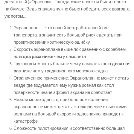
десантный («Орленок»). Гражданские проекты были только
на бумаге. Ведь сначала нужно было победить всех врагов, а
уж потом…
Экраноплан — это новый неотработанный тип
транспорта, а значит есть большой риск сделать при
проектировании критическую ошибку
Скорость экраноплана выше по сравнению с кораблем,
но
в два раза ниже
чем у самолета
Грузоподъемность больше чем у самолета но
в десятки
раз
ниже чем у традиционного морского судна
Ограниченное применение. Экраноплан не может летать
везде где вздумается, ему нужна ровная как стол
поверхность иначе эффект экрана не сработает
Низкая мореходность, при большом волнении
экраноплан не может летать, столкновение с высокими
волнами на большой скорости однозначно приведет к
катастрофе
Сложность пилотирования и соответственно большая