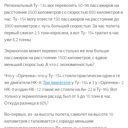
Региональный Ту-134 мог перевозить 50-96 пассажиров на
расстояние 2500 километров со скоростью 850 километров в
час. Ту-154 могу отвести 150 пассажиров на расстояние до
3900 километров с чуть большей скоростью. За час полета
первый сжигал 2,5 тонн керосина, а вот Ту-154 тратил в час
уже 6,2 тонны.
Экраноплан может перевести столько же или больше
пассажиров на расстояние 1500 километров, с вдвое
меньшей скоростью. А что с экономичностью?
Что у «Орленка» что у Ту-154 стояли практически одни и те
же двигатели НК-8.
Три двигателя
у Ту-154 и 3 у «Орленка»: 2
НК-8 и один НК-12 (такие же стояли на Ан-22 и Ту-95). Вот
только у экраноплана расход был от 9 до 10 тонн в час.
Откуда разница в 60%?
Во-первых, из-за высоты полета, самолет на высоте 10
километров сталкивается с гораздо меньшим