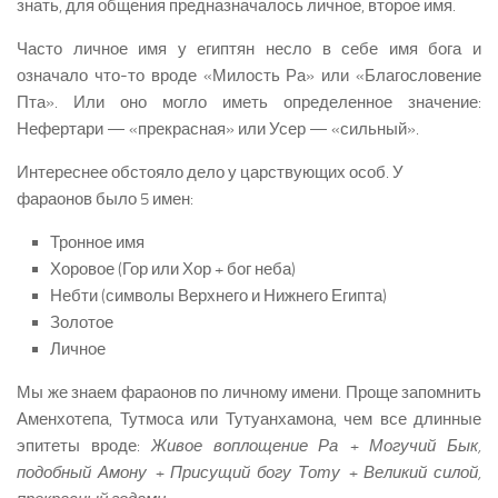
знать, для общения предназначалось личное, второе имя.
Часто личное имя у египтян несло в себе имя бога и
означало что-то вроде «Милость Ра» или «Благословение
Пта». Или оно могло иметь определенное значение:
Нефертари — «прекрасная» или Усер — «сильный».
Интереснее обстояло дело у царствующих особ. У
фараонов было 5 имен:
Тронное имя
Хоровое (Гор или Хор + бог неба)
Небти (символы Верхнего и Нижнего Египта)
Золотое
Личное
Мы же знаем фараонов по личному имени. Проще запомнить
Аменхотепа, Тутмоса или Тутуанхамона, чем все длинные
эпитеты вроде:
Живое воплощение Ра + Могучий Бык,
подобный Амону + Присущий богу Тоту + Великий силой,