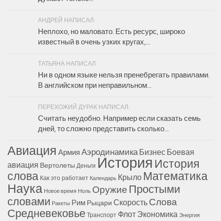
АНДРЕЙ НАПИСАЛ:
Неплохо, но маловато. Есть ресурс, широко
известный в очень узких кругах,...
ТАТЬЯНА НАПИСАЛ:
Ни в одном языке нельзя пренебрегать правилами.
В английском при неправильном...
ПЕРЕХОЖИЙ ДУРАК НАПИСАЛ:
Считать неудобно. Например если сказать семь
дней, то сложно представить сколько...
Авиация
Аэродинамика
Бизнес
Боевая
Армия
История
История
авиация
Вертолеты
Деньги
Математика
слова
Крыло
Как это работает
Календарь
Наука
Простыми
Оружие
Новое время
Ноль
словами
Слова
Скорость
Рим
Рыцари
Ракеты
Средневековье
Флот
Экономика
Транспорт
Энергия