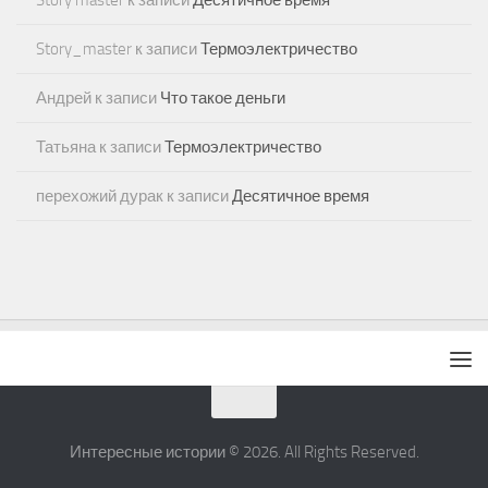
Story master
к записи
Десятичное время
Story_master
к записи
Термоэлектричество
Андрей
к записи
Что такое деньги
Татьяна
к записи
Термоэлектричество
перехожий дурак
к записи
Десятичное время
Интересные истории © 2026. All Rights Reserved.