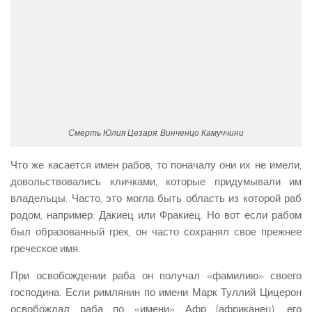
Смерть Юлия Цезаря. Винченцо Камуччини
Что же касается имен рабов, то поначалу они их не имели,
довольствовались кличками, которые придумывали им
владельцы. Часто, это могла быть область из которой раб
родом, например: Дакиец или Фракиец. Но вот если рабом
был образованный грек, он часто сохранял свое прежнее
греческое имя.
При освобождении раба он получал «фамилию» своего
господина. Если римлянин по имени Марк Туллий Цицерон
освобождал раба по «имени» Афр (африканец), его