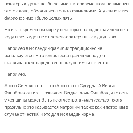
некоторых даже не было имен в современном понимании
этого слова, обходились только фамилиями. А у египетских
фараонов имен было целых пять.
Но и в современном мире у некоторых народов фамилии не в
ходу и речь идет не о племенах затерянных в джунглях.
Например в Исландии фамилии традиционно не
используются. На этом острове традиционно для
скандинавских народов используют имя и отчество.
Например:
Арнор Сигурдссон — это Арнор, сын Сугурда. А Вигдис
Финнбогадоттир — означает Вигдис, дочь Финнбогды то есть
у женщины может быть не отчество, а
«матчество»
(хотя
правильно это называется матроним, так же как и патроним в
случае отчества) и это для Исландии норма.