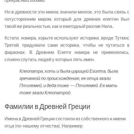
прекрасный годами.
Но в древности эти имена значили многое, это была связь с
потусторонним миром, который для древних египтян был
такой же реальностью, как и ежегодный разлив Нила.
Кстати, номера, корыте используют историки, вроде Тутмос
Третий, придумали сами историки, чтобы не путаться в
фараонах. В Древнем Египте номера не применялись,
сложно спутать людей у которых пять имен.
Клеопатра, хоть и была царицей Египта, была
гречанкой по происхождению, ее отца звали
Птолемей, и деда тоже — Птолемей. Ее мать
тоже звали Клеопатрой.
Фамилии в Древней Греции
Имена в Древней Греции состояли из собственного и имени
отца (по-нашему отчества). Например: