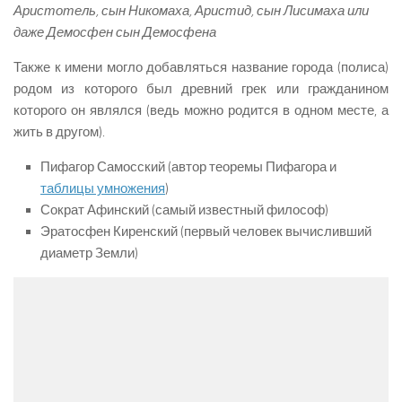
Аристотель, сын Никомаха, Аристид, сын Лисимаха или
даже Демосфен сын Демосфена
Также к имени могло добавляться название города (полиса)
родом из которого был древний грек или гражданином
которого он являлся (ведь можно родится в одном месте, а
жить в другом).
Пифагор Самосский (автор теоремы Пифагора и
таблицы умножения
)
Сократ Афинский (самый известный философ)
Эратосфен Киренский (первый человек вычисливший
диаметр Земли)