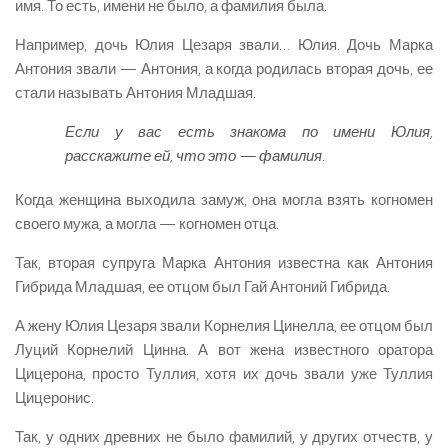
имя. То есть, имени не было, а фамилия была.
Например, дочь Юлия Цезаря звали… Юлия. Дочь Марка
Антония звали — Антония, а когда родилась вторая дочь, ее
стали называть Антония Младшая.
Если у вас есть знакома по имени Юлия,
расскажите ей, что это — фамилия.
Когда женщина выходила замуж, она могла взять когномен
своего мужа, а могла — когномен отца.
Так, вторая супруга Марка Антония известна как Антония
Гибрида Младшая, ее отцом был Гай Антоний Гибрида.
А жену Юлия Цезаря звали Корнелия Цинелла, ее отцом был
Луций Корнелий Цинна. А вот жена известного оратора
Цицерона, просто Туллия, хотя их дочь звали уже Туллия
Цицеронис.
Так, у одних древних не было фамилий, у других отчеств, у