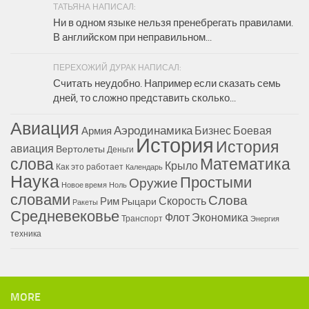
ТАТЬЯНА НАПИСАЛ:
Ни в одном языке нельзя пренебрегать правилами.
В английском при неправильном...
ПЕРЕХОЖИЙ ДУРАК НАПИСАЛ:
Считать неудобно. Например если сказать семь
дней, то сложно представить сколько...
Авиация
Аэродинамика
Бизнес
Боевая
Армия
История
История
авиация
Вертолеты
Деньги
Математика
слова
Крыло
Как это работает
Календарь
Наука
Простыми
Оружие
Новое время
Ноль
словами
Слова
Скорость
Рим
Рыцари
Ракеты
Средневековье
Флот
Экономика
Транспорт
Энергия
техника
MORE