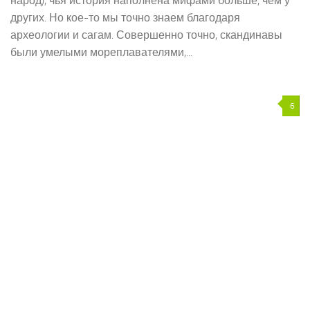
народ), чья история наполнена мифами больше, чем у
других. Но кое-то мы точно знаем благодаря
археологии и сагам. Совершенно точно, скандинавы
были умелыми мореплавателями,...
6