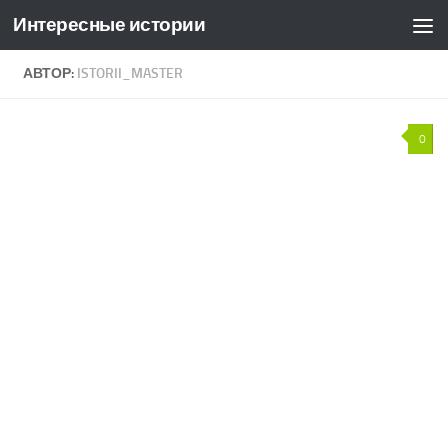
Интересные истории
Skip to content
АВТОР:
ISTORII_MASTER
0