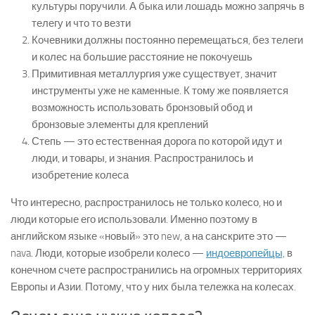
культуры поручили. А быка или лошадь можно запрячь в
телегу и что то везти
Кочевники должны постоянно перемещаться, без телеги
и колес на большие расстояние не покочуешь
Примитивная металлургия уже существует, значит
инструменты уже не каменные. К тому же появляется
возможность использовать бронзовый обод и
бронзовые элементы для креплений
Степь — это естественная дорога по которой идут и
люди, и товары, и знания. Распространилось и
изобретение колеса
Что интересно, распространилось не только колесо, но и
люди которые его использовали. Именно поэтому в
английском языке «новый» это new, а на санскрите это —
nava. Люди, которые изобрели колесо —
индоевропейцы,
в
конечном счете распространились на огромных территориях
Европы и Азии. Потому, что у них была тележка на колесах.