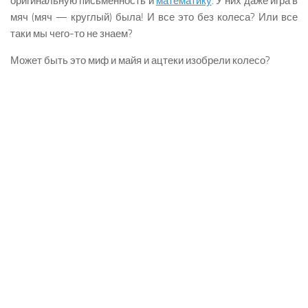
оригинальную письменность и
математику
. У них даже игра в
мяч (мяч — круглый) была! И все это без колеса? Или все
таки мы чего-то не знаем?
Может быть это миф и майя и ацтеки изобрели колесо?