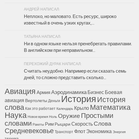
АНДРЕЙ НАПИСАЛ:
Неплохо, но маловато. Есть ресурс, широко
известный в очень узких кругах,...
ТАТЬЯНА НАПИСАЛ:
Ни в одном языке нельзя пренебрегать правилами.
В английском при неправильном...
ПЕРЕХОЖИЙ ДУРАК НАПИСАЛ:
Считать неудобно. Например если сказать семь
дней, то сложно представить сколько...
Авиация
Аэродинамика
Бизнес
Боевая
Армия
История
История
авиация
Вертолеты
Деньги
Математика
слова
Крыло
Как это работает
Календарь
Наука
Простыми
Оружие
Новое время
Ноль
словами
Слова
Скорость
Рим
Рыцари
Ракеты
Средневековье
Флот
Экономика
Транспорт
Энергия
техника