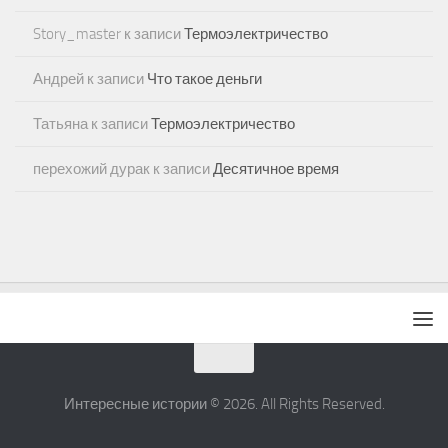
Story_master
к записи
Термоэлектричество
Андрей
к записи
Что такое деньги
Татьяна
к записи
Термоэлектричество
перехожий дурак
к записи
Десятичное время
Интересные истории © 2026. All Rights Reserved.