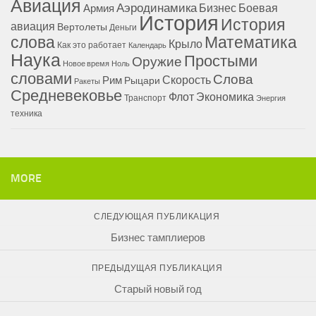
Авиация
Аэродинамика
Бизнес
Боевая
Армия
История
История
авиация
Вертолеты
Деньги
Математика
слова
Крыло
Как это работает
Календарь
Наука
Простыми
Оружие
Новое время
Ноль
словами
Слова
Скорость
Рим
Рыцари
Ракеты
Средневековье
Флот
Экономика
Транспорт
Энергия
техника
MORE
СЛЕДУЮЩАЯ ПУБЛИКАЦИЯ
Бизнес тамплиеров
ПРЕДЫДУЩАЯ ПУБЛИКАЦИЯ
Старый новый год