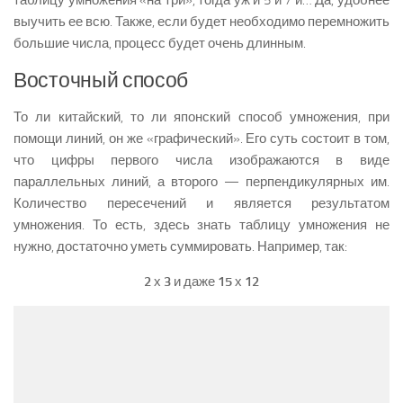
таблицу умножения «на три», тогда уж и 5 и 7 и… Да, удобнее
выучить ее всю. Также, если будет необходимо перемножить
большие числа, процесс будет очень длинным.
Восточный способ
То ли китайский, то ли японский способ умножения, при
помощи линий, он же «графический». Его суть состоит в том,
что цифры первого числа изображаются в виде
параллельных линий, а второго — перпендикулярных им.
Количество пересечений и является результатом
умножения. То есть, здесь знать таблицу умножения не
нужно, достаточно уметь суммировать. Например, так:
2
х
3
и даже
15
х
12