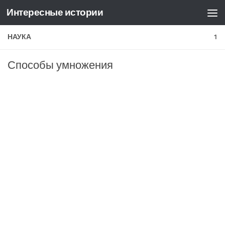
Интересные истории
Skip to content
НАУКА
1
Способы умножения