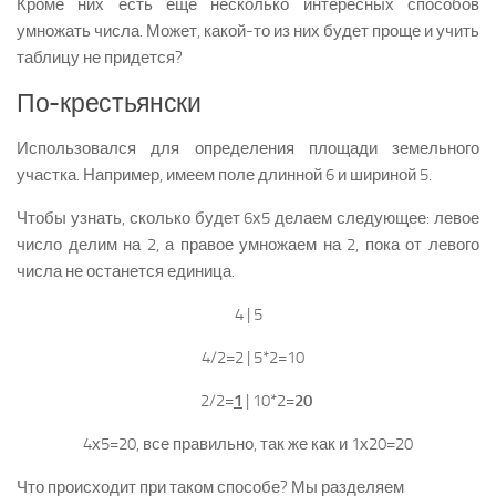
Кроме них есть еще несколько интересных способов
умножать числа. Может, какой-то из них будет проще и учить
таблицу не придется?
По-крестьянски
Использовался для определения площади земельного
участка. Например, имеем поле длинной 6 и шириной 5.
Чтобы узнать, сколько будет 6х5 делаем следующее: левое
число делим на 2, а правое умножаем на 2, пока от левого
числа не останется единица.
4 | 5
4/2=2 | 5*2=10
2/2=
1
| 10*2=
20
4х5=20, все правильно, так же как и 1х20=20
Что происходит при таком способе? Мы разделяем