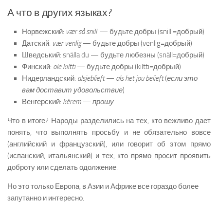
А что в других языках?
Норвежский:
vær så snill
— будьте добры (snill =добрый)
Датский:
vær venlig
— будьте добры (venlig=добрый)
Шведський: snälla du — будьте любезны (snäll=добрый)
Финский:
ole kiltti
— будьте добры (kiltti=добрый)
Нидерландский:
alsjeblieft
—
als het jou belieft
(
если это
вам доставит удовольствие
)
Венгерский:
kérem
—
прошу
Что в итоге? Народы разделились на тех, кто вежливо дает
понять, что выполнять просьбу и не обязательно вовсе
(английский и французский), или говорит об этом прямо
(испанский, итальянский) и тех, кто прямо просит проявить
доброту или сделать одолжение.
Но это только Европа, в Азии и Африке все гораздо более
запутанно и интересно.