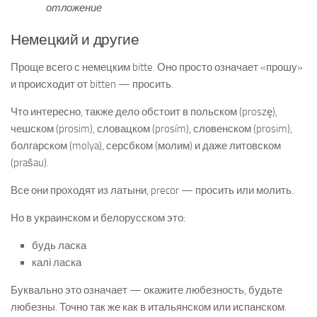
отложение
Немецкий и другие
Проще всего с немецким bitte. Оно просто означает «прошу»
и происходит от bitten — просить.
Что интересно, также дело обстоит в польском (proszę),
чешском (prosim), словацком (prosím), словенском (prosim),
болгарском (molya), серсбком (молим) и даже литовском
(prašau).
Все они проходят из латыни,
precor —
просить или молить.
Но в украинском и белорусском это:
будь ласка
калі ласка
Буквально это означает — окажите любезность, будьте
любезны. Точно так же как в итальянском или испанском.