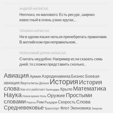
АНДРЕЙ НАПИСАЛ:
Неплохо, но маловато. Есть ресурс, широко
известный в очень узких кругах,...
ТАТЬЯНА НАПИСАЛ:
Ни в одном языке нельзя пренебрегать правилами.
В английском при неправильном...
ПЕРЕХОЖИЙ ДУРАК НАПИСАЛ:
Считать неудобно. Например если сказать семь
дней, то сложно представить сколько...
Авиация
Аэродинамика
Бизнес
Боевая
Армия
История
История
авиация
Вертолеты
Деньги
Математика
слова
Крыло
Как это работает
Календарь
Наука
Простыми
Оружие
Новое время
Ноль
словами
Слова
Скорость
Рим
Рыцари
Ракеты
Средневековье
Флот
Экономика
Транспорт
Энергия