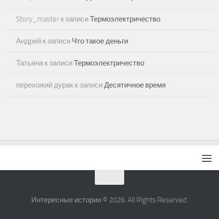
Story_master
к записи
Термоэлектричество
Андрей
к записи
Что такое деньги
Татьяна
к записи
Термоэлектричество
перехожий дурак
к записи
Десятичное время
Интересные истории © 2026. All Rights Reserved.