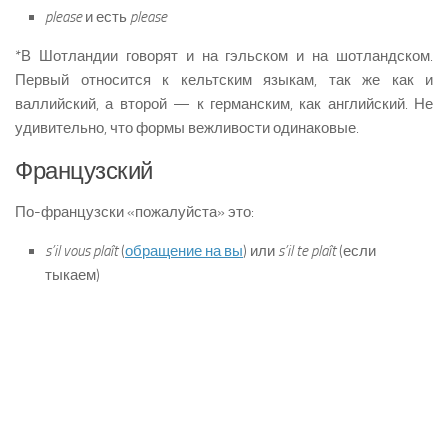
please
и есть
please
*В Шотландии говорят и на гэльском и на шотландском.
Первый относится к кельтским языкам, так же как и
валлийский, а второй — к германским, как английский. Не
удивительно, что формы вежливости одинаковые.
Французский
По-французски «пожалуйста» это:
s’il vous plaît
(
обращение на вы
) или
s’il te plaît
(если
тыкаем)