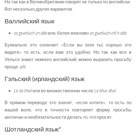
Но так как в Великобритании говорят не только по английски.
Вот несколько других вариантов:
Валлийский язык
os gwelwch yn dda
или, более вежливо
os gwelwch chi’n dda
Буквально это означает «Если вы (или ты) хорошо это
видите» то есть, если вам это удобно. Но так как все в
Уельсе знают немного английский, можно выразить просьбу
проще:
plîs
Гэльский (ирландский) язык
Le do thoil
или во множественном числе
Le bhur dtoil
В прямом переводе это значит, «если хотите», то есть по
вашей воле, что в точности повторяет форму просьбы
англичан и необязательности делать то, что просят.
Шотландский язык*