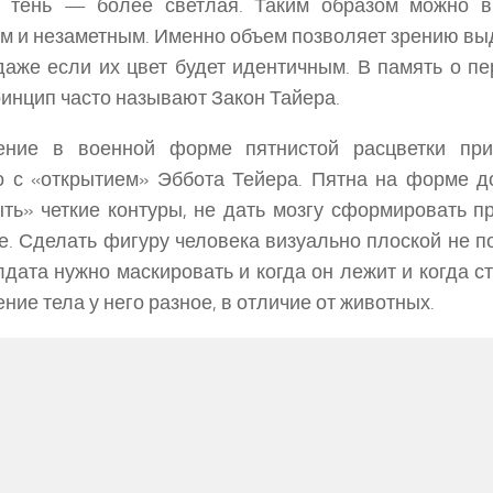
т тень — более светлая. Таким образом можно в
м и незаметным. Именно объем позволяет зрению выд
аже если их цвет будет идентичным. В память о пе
ринцип часто называют Закон Тайера.
ение в военной форме пятнистой расцветки при
о с «открытием» Эббота Тейера. Пятна на форме 
ть» четкие контуры, не дать мозгу сформировать п
е. Сделать фигуру человека визуально плоской не п
лдата нужно маскировать и когда он лежит и когда ст
ние тела у него разное, в отличие от животных.