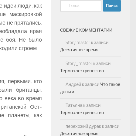
Найти:
е идеи люди, как
ше маскировкой
ые не прятались.
СВЕЖИЕ КОММЕНТАРИИ
реобладала ярая
ле боя. Не было
Story master
к записи
 ходили строем.
Десятичное время
Story_master
к записи
Термоэлектричество
я, первыми, кто
Андрей
к записи
Что такое
были британцы.
деньги
о века во время
Татьяна
к записи
ританской Ост-
Термоэлектричество
е планеты, как
перехожий дурак
к записи
Десятичное время