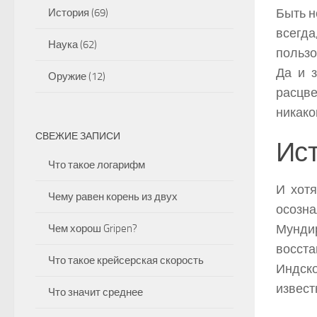
Быть н
История
(69)
всегд
Наука
(62)
пользо
Да и 
Оружие
(12)
расцве
никако
СВЕЖИЕ ЗАПИСИ
Ис
Что такое логарифм
И хотя
Чему равен корень из двух
осозн
Мундир
Чем хорош Gripen?
восст
Что такое крейсерская скорость
Индск
извест
Что значит среднее