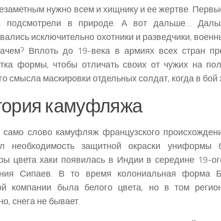
езаметным нужно всем и хищнику и ее жертве. Первы
а, подсмотрели в природе. А вот дальше… Даль
вались исключительно охотники и разведчики, военн
зачем? Вплоть до 19-века в армиях всех стран п
тка формы, чтобы отличать своих от чужих на по
го смысла маскировки отдельных солдат, когда в бой
тория камуфляжа
 само слово камуфляж французского происхождени
ал необходимость защитной окраски униформы 
ы цвета хаки появилась в Индии в середине 19-ог
ания Сипаев. В то время колониальная форма Б
ой компании была белого цвета, но в том регион
но, снега не бывает.