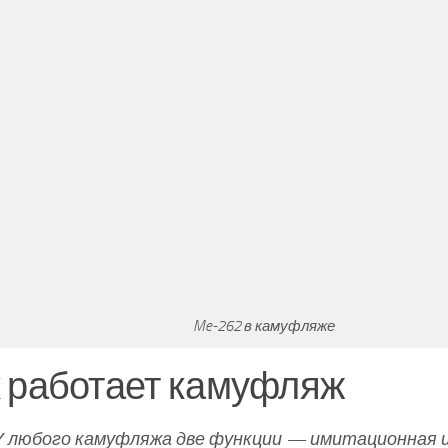
Me-262 в камуфляже
 работает камуфляж
У любого камуфляжа две функции — имитационная 