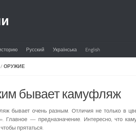
ии
историю
Русский
Українська
English
/
ОРУЖИЕ
ким бывает камуфляж
яж бывает очень разным. Отличия не только в цв
». Главное — предназначение. Интересно, что ка
 чтобы прятаться.