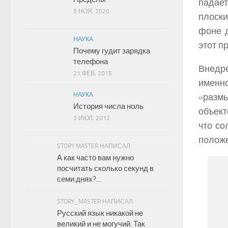
падае
5 НОЯ, 2020
плоски
фоне д
НАУКА
этот п
Почему гудит зарядка
телефона
Внедр
21 ФЕВ, 2015
именн
НАУКА
«размы
История числа ноль
объект
3 ИЮЛ, 2012
что со
положе
STORY MASTER НАПИСАЛ:
А как часто вам нужно
посчитать сколько секунд в
семи днях?...
STORY_MASTER НАПИСАЛ:
Русский язык никакой не
великий и не могучий. Так