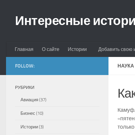
Skip to content
Интересные истор
Главная
О сайте
Истории
Добавить свою 
FOLLOW:
НАУКА
РУБРИКИ
Ка
Авиация
(37)
Камуфл
Бизнес
(10)
«пятен
только
Истории
(3)