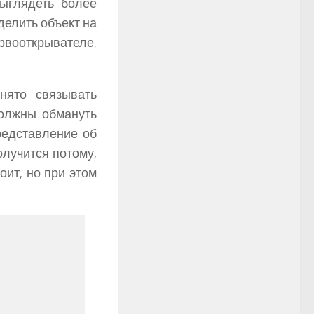
ыглядеть более
елить объект на
рвооткрывателе,
нято связывать
должны обмануть
редставление об
олучится потому,
оит, но при этом