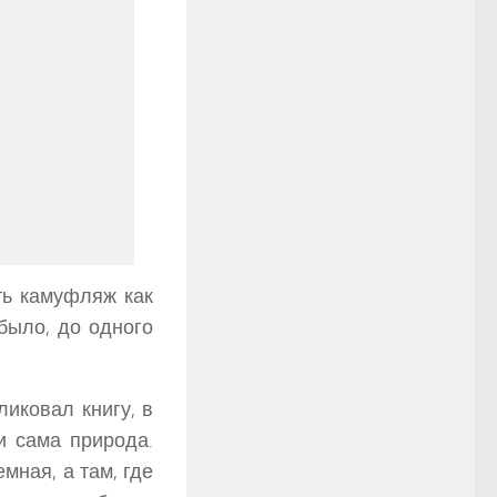
ть камуфляж как
было, до одного
иковал книгу, в
и сама природа.
ная, а там, где