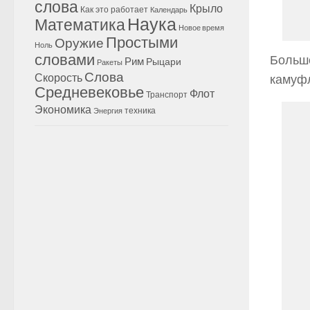
слова
Крыло
Как это работает
Календарь
Наука
Математика
Новое время
Простыми
Оружие
Ноль
словами
Больше
Рим
Рыцари
Ракеты
Слова
Скорость
камуфл
Средневековье
Флот
Транспорт
Экономика
техника
Энергия