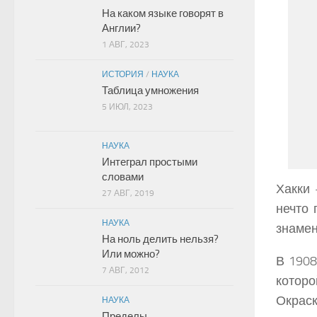
На каком языке говорят в
Англии?
1 АВГ, 2023
ИСТОРИЯ
/
НАУКА
Таблица умножения
5 ИЮЛ, 2023
НАУКА
Интеграл простыми
словами
Хакки 
27 АВГ, 2019
нечто 
НАУКА
знамен
На ноль делить нельзя?
Или можно?
В 1908
7 АВГ, 2012
котор
Окраск
НАУКА
Пределы